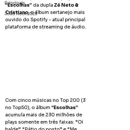
Principais
“Escolhas”
 da dupla
 Zé Neto & 
Cristiano
, o álbum sertanejo mais 
João Rock 2025
ouvido do Spotify - atual principal 
plataforma de streaming de áudio.
Com cinco músicas no Top 200 (3 
no Top50), o álbum 
“Escolhas” 
acumula mais de 230 milhões de 
plays somente em três faixas: “Oi 
balde”, “Pátio do posto” e “Me 