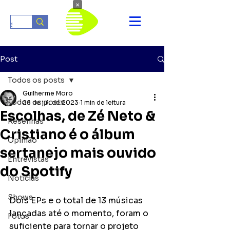
×
Post
Todos os posts
Guilherme Moro
Todos os posts
26 de jul. de 2023
1 min de leitura
Escolhas, de Zé Neto &
Resenhas
Cristiano é o álbum
Opinião
sertanejo mais ouvido
Entrevistas
do Spotify
Notícias
Shows
Dois EPs e o total de 13 músicas 
lançadas até o momento, foram o 
Fotos
suficiente para tornar o projeto 