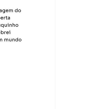
uagem do 
erta 
uquinho 
brei 
um mundo 