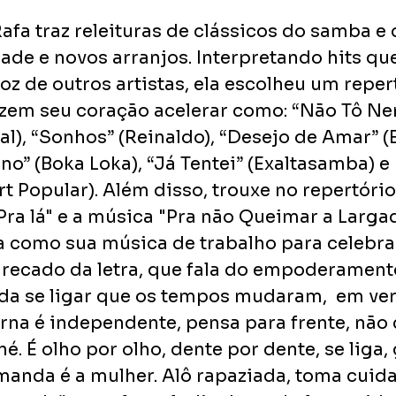
Rafa traz releituras de clássicos do samba e
ade e novos arranjos. Interpretando hits que
z de outros artistas, ela escolheu um reper
zem seu coração acelerar como: “Não Tô Ne
l), “Sonhos” (Reinaldo), “Desejo de Amar” (E
o” (Boka Loka), “Já Tentei” (Exaltasamba) e 
 Popular). Além disso, trouxe no repertório
 Pra lá" e a música "Pra não Queimar a Largad
a como sua música de trabalho para celebra
o recado da letra, que fala do empoderament
ada se ligar que os tempos mudaram,  em ve
na é independente, pensa para frente, não 
. É olho por olho, dente por dente, se liga, 
nda é a mulher. Alô rapaziada, toma cuida