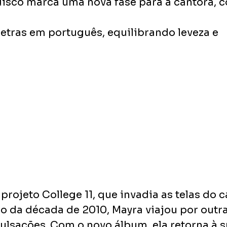
disco marca uma nova fase para a cantora,
 letras em português, equilibrando leveza e 
rojeto College 11, que invadia as telas do c
io da década de 2010, Mayra viajou por outra
ulsações. Com o novo álbum, ela retorna à s