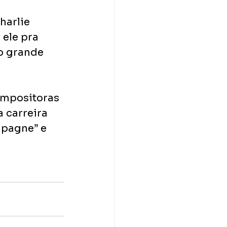
harlie 
 ele pra 
o grande 
ompositoras 
 carreira 
pagne” e 