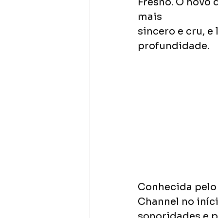
Fresno. O novo 
mais
sincero e cru, e
profundidade.
Conhecida pelo p
Channel no iníc
sonoridades e p