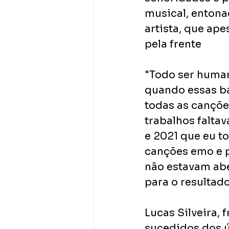
musical, entona
artista, que ap
pela frente
"Todo ser human
quando essas ba
todas as cançõe
trabalhos falta
e 2021 que eu t
canções emo e p
não estavam abe
para o resultado
Lucas Silveira,
sucedidos dos ú