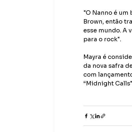
"O Nanno é um b
Brown, então traz
esse mundo. A v
para o rock".
Mayra é conside
da nova safra d
com lançamento
“Midnight Calls"