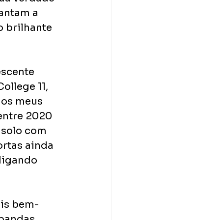
antam a 
 brilhante 
escente 
llege 11, 
 os meus 
entre 2020 
 solo com 
rtas ainda 
ligando 
ais bem-
 bandas 