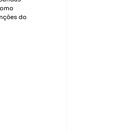
como 
anções do 