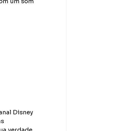
 com um som 
anal Disney 
s 
ua verdade 