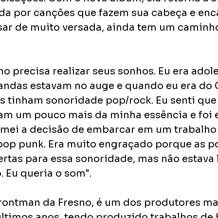
da por canções que fazem sua cabeça e enc
esar de muito versada, ainda tem um caminho
o precisa realizar seus sonhos. Eu era adol
ndas estavam no auge e quando eu era do Co
s tinham sonoridade pop/rock. Eu senti que
vam um pouco mais da minha essência e foi 
omei a decisão de embarcar em um trabalho
op punk. Era muito engraçado porque as po
rtas para essa sonoridade, mas não estava 
. Eu queria o som". 
 frontman da Fresno, é um dos produtores m
ltimos anos, tendo produzido trabalhos de