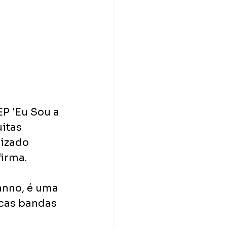
P 'Eu Sou a 
itas 
lizado 
firma.
anno, é uma 
cas bandas 