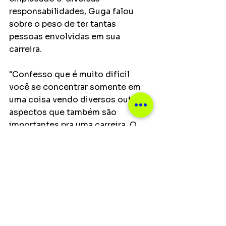
responsabilidades, Guga falou 
sobre o peso de ter tantas 
pessoas envolvidas em sua 
carreira.
"Confesso que é muito difícil 
você se concentrar somente em 
uma coisa vendo diversos outros 
aspectos que também são 
importantes pra uma carreira. O 
ideal era pensar somente em 
música, compor, mas muitas das 
vezes é um pouco mais 
complicado que isso. 
Investimento, administração, 
reuniões: tudo isso gira entorno 
de uma carreira, mas no final é a 
música que importa".