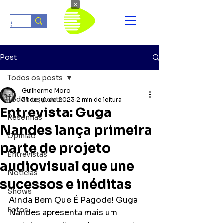
×
Post
Todos os posts
Guilherme Moro
Todos os posts
31 de jul. de 2023
2 min de leitura
Entrevista: Guga
Resenhas
Nandes lança primeira
Opinião
parte de projeto
Entrevistas
audiovisual que une
Notícias
sucessos e inéditas
Shows
Ainda Bem Que É Pagode! Guga 
Fotos
Nandes apresenta mais um 