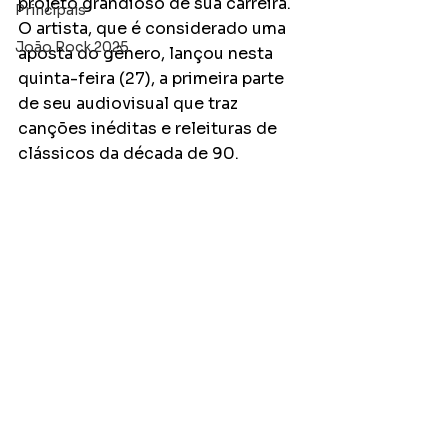
projeto grandioso de sua carreira. 
Principais
O artista, que é considerado uma 
João Rock 2025
aposta do gênero, lançou nesta 
quinta-feira (27), a primeira parte 
de seu audiovisual que traz 
canções inéditas e releituras de 
clássicos da década de 90.