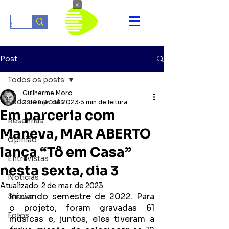
×
Post
Todos os posts
Guilherme Moro
Todos os posts
2 de mar. de 2023
3 min de leitura
Em parceria com
Resenhas
Maneva, MAR ABERTO
Opinião
lança “Tô em Casa”
Entrevistas
nesta sexta, dia 3
Notícias
Atualizado:
2 de mar. de 2023
Iniciando semestre de 2022. Para 
Shows
o projeto, foram gravadas 61 
Fotos
músicas e, juntos, eles tiveram a 