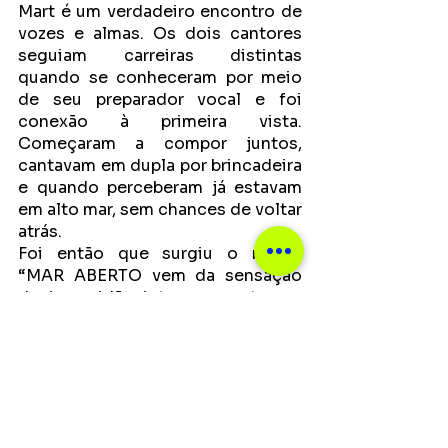
Mart é um verdadeiro encontro de 
vozes e almas. Os dois cantores 
seguiam carreiras distintas 
quando se conheceram por meio 
de seu preparador vocal e foi 
conexão à primeira vista. 
Começaram a compor juntos, 
cantavam em dupla por brincadeira 
e quando perceberam já estavam 
em alto mar, sem chances de voltar 
atrás.
Foi então que surgiu o nome: 
“MAR ABERTO vem da sensação 
de imensidão interna que temos 
quando cantamos e tocamos 
juntos", contam Thi e Gabi. 
Calmaria, conexão, paz e sintonia 
são algumas das palavras ditas 
pelos fãs para definir a dupla, que 
faz questão de estar sempre em 