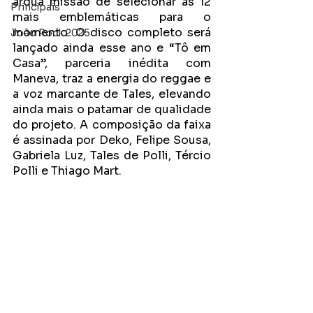
árdua missão de selecionar as 12 
Principais
mais emblemáticas para o 
momento. O disco completo será 
João Rock 2025
lançado ainda esse ano e “Tô em 
Casa”, parceria inédita com 
Maneva, traz a energia do reggae e 
a voz marcante de Tales, elevando 
ainda mais o patamar de qualidade 
do projeto. A composição da faixa 
é assinada por Deko, Felipe Sousa, 
Gabriela Luz, Tales de Polli, Tércio 
Polli e Thiago Mart.