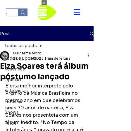
×
Post
Todos os posts
Guilherme Moro
Todos os posts
2 de jun. de 2023
1 min de leitura
Elza Soares terá álbum
Resenhas
póstumo lançado
Opinião
Eleita melhor intérprete pelo 
Entrevistas
Prêmio da Música Brasileira no 
mesmo ano em que celebramos 
Notícias
seus 70 anos de carreira, Elza 
Shows
Soares nos presenteia com um 
álbum inédito. “No Tempo da 
Fotos
Intolerância”, gravado por ela até 