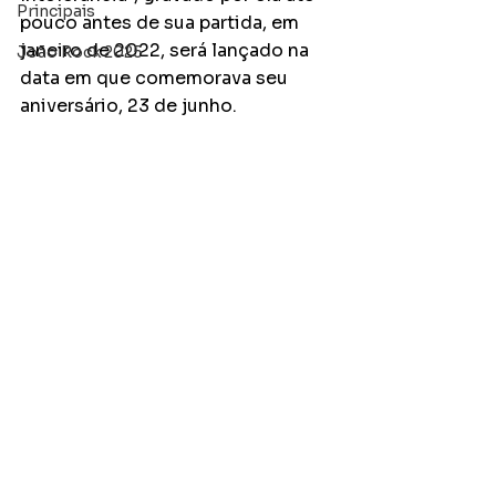
Principais
pouco antes de sua partida, em 
janeiro de 2022, será lançado na 
João Rock 2025
data em que comemorava seu 
aniversário, 23 de junho.