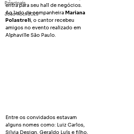
Principais
entra para seu hall de negócios. 
Ao lado da companheira 
Mariana 
João Rock 2025
Polastreli
, o cantor recebeu 
amigos no evento realizado em 
Alphaville São Paulo. 
Entre os convidados estavam 
alguns nomes como: Luiz Carlos, 
Silvia Design, Geraldo Luís e filho, 