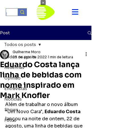
×
Post
Todos os posts
Guilherme Moro
Todos os posts
23 de ago. de 2022
1 min de leitura
Eduardo Costa lança
Resenhas
linha de bebidas com
Opinião
nome inspirado em
Entrevistas
Mark Knofler
Notícias
Além de trabalhar o novo álbum 
Shows
“Um Novo Cara", 
Eduardo Costa
lançou na noite de ontem, 22 de 
Fotos
agosto, uma linha de bebidas que 