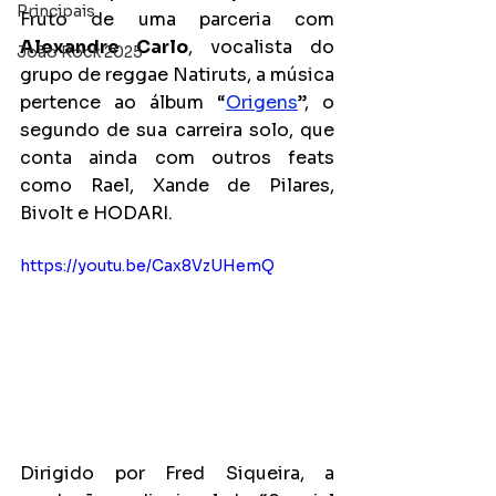
Principais
Fruto de uma parceria com 
Alexandre Carlo
, vocalista do 
João Rock 2025
grupo de reggae Natiruts, a música 
pertence ao álbum “
Origens
”, o 
segundo de sua carreira solo, que 
conta ainda com outros feats 
como Rael, Xande de Pilares, 
Bivolt e HODARI.
https://youtu.be/Cax8VzUHemQ
Dirigido por Fred Siqueira, a 