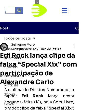
×
Post
Todos os posts
Guilherme Moro
Todos os posts
13 de jun. de 2023
2 min de leitura
Edi Rock lança clipe da
Resenhas
faixa “Special Xix” com
Opinião
participação de
Entrevistas
Alexandre Carlo
Notícias
No clima do Dia dos Namorados, o 
Shows
rapper 
Edi Rock
 lança nesta 
segunda-feira (12), pela Som Livre, 
Fotos
o videoclipe da faixa “
Special Xix
”. 