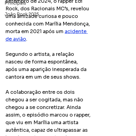
setembro de 2024, o rapper Edi 
Principais
Rock, dos Racionais MC’s, revelou 
João Rock 2025
uma amizade curiosa e pouco 
conhecida com Marília Mendonça, 
morta em 2021 após um 
acidente 
de avião
. 
Segundo o artista, a relação 
nasceu de forma espontânea, 
após uma aparição inesperada da 
cantora em um de seus shows.
A colaboração entre os dois 
chegou a ser cogitada, mas não 
chegou a se concretizar. Ainda 
assim, o episódio marcou o rapper, 
que viu em Marília uma artista 
autêntica, capaz de ultrapassar as 