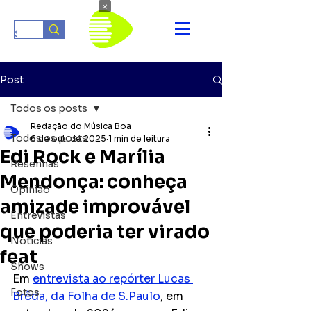
×
Post
Todos os posts
Redação do Música Boa
Todos os posts
6 de out. de 2025
1 min de leitura
Edi Rock e Marília
Resenhas
Mendonça: conheça
Opinião
amizade improvável
Entrevistas
que poderia ter virado
Notícias
feat
Shows
Em 
entrevista ao repórter Lucas 
Fotos
Brêda, da Folha de S.Paulo
, em 