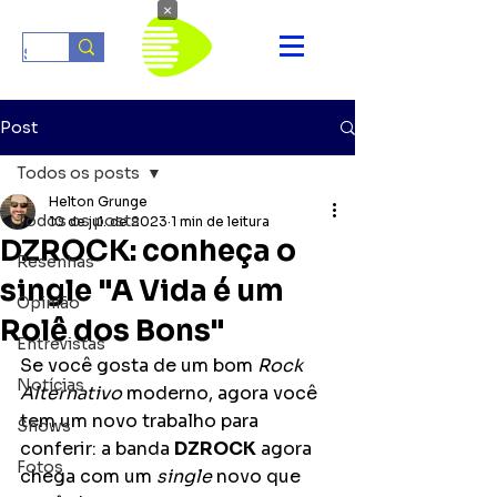
×
Post
Todos os posts
Helton Grunge
Todos os posts
10 de jul. de 2023
1 min de leitura
DZROCK: conheça o
Resenhas
single "A Vida é um
Opinião
Rolê dos Bons"
Entrevistas
Se você gosta de um bom 
Rock 
Notícias
Alternativo
 moderno, agora você 
tem um novo trabalho para 
Shows
conferir: a banda 
DZROCK
 agora 
Fotos
chega com um 
single
 novo que 