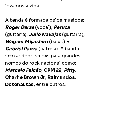
levamos a vida!
A banda é formada pelos músicos: 
Roger Derze
 (vocal), 
Peruca
(guitarra), 
Julio Navajas
 (guitarra), 
Wagner Miyashiro
 (baixo) e 
Gabriel Panza
 (bateria). A banda 
vem abrindo shows para grandes 
nomes do rock nacional como: 
Marcelo Falcão
, 
CPM 22
, 
Pitty
, 
Charlie Brown Jr
, 
Raimundos
, 
Detonautas
, entre outros.