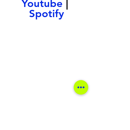
Youtube 
| 
Spotify
music
música
single
rock alternativo
dzrock