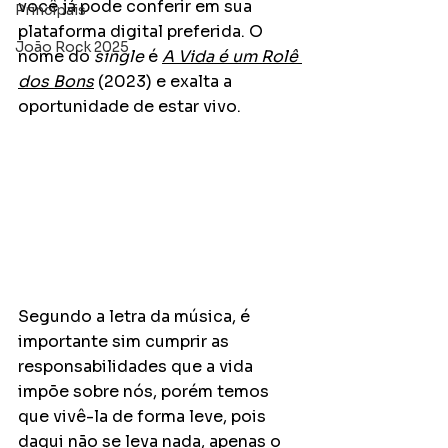
você já pode conferir em sua 
Principais
plataforma digital preferida. O 
João Rock 2025
nome do 
single
 é 
A Vida é um Rolê 
dos Bons
 (2023) e exalta a 
oportunidade de estar vivo.
Segundo a letra da música, é 
importante sim cumprir as 
responsabilidades que a vida 
impõe sobre nós, porém temos 
que vivê-la de forma leve, pois 
daqui não se leva nada, apenas o 