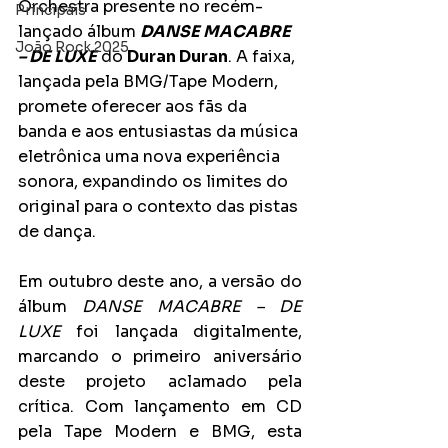
Orchestra presente no recém-
Principais
lançado álbum 
DANSE MACABRE 
João Rock 2025
– DE LUXE
 do 
Duran Duran
. A faixa, 
lançada pela BMG/Tape Modern, 
promete oferecer aos fãs da 
banda e aos entusiastas da música 
eletrônica uma nova experiência 
sonora, expandindo os limites do 
original para o contexto das pistas 
de dança.
Em outubro deste ano, a versão do 
álbum 
DANSE MACABRE – DE 
LUXE
 foi lançada digitalmente, 
marcando o primeiro aniversário 
deste projeto aclamado pela 
crítica. Com lançamento em CD 
pela Tape Modern e BMG, esta 