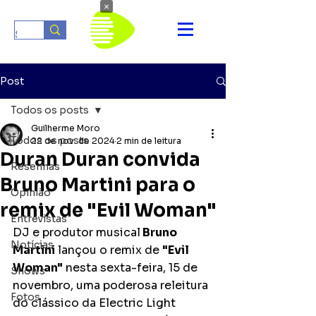
×
Post
Todos os posts
Guilherme Moro
Todos os posts
22 de nov. de 2024
2 min de leitura
Duran Duran convida
Resenhas
Bruno Martini para o
Opinião
remix de "Evil Woman"
Entrevistas
DJ e produtor musical
 Bruno 
Notícias
Martini
 lançou o remix de 
"Evil 
Woman"
 nesta sexta-feira, 15 de 
Shows
novembro, uma poderosa releitura 
Fotos
do clássico da Electric Light 