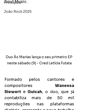
Soul Music. 
Principais
João Rock 2025
Duo Às Marias lança o seu primeiro EP 
neste sábado (9) - Cred Letícia Futata
Formado pelos cantores e 
compositores 
Wanessa 
Siewert 
e 
Guicah
, o duo, que já 
contabiliza mais de 50 mil 
reproduções nas plataformas 