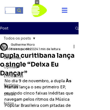
×
Post
Todos os posts
Guilherme Moro
Todos os posts
6 de nov. de 2024
1 min de leitura
Dupla curitibana lança
Resenhas
o single “Deixa Eu
Opinião
Dançar”
Entrevistas
No dia 9 de novembro, a dupla 
Às 
Notícias
Marias 
lança o seu primeiro EP, 
reunindo cinco faixas inéditas que 
Shows
navegam pelos ritmos da Música 
Fotos
Popular Brasileira com pitadas de 