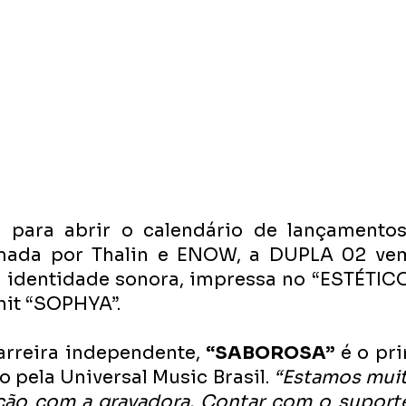
 para abrir o calendário de lançamentos
rmada por Thalin e ENOW, a DUPLA 02 ve
 identidade sonora, impressa no “ESTÉTICO
hit “SOPHYA”.
arreira independente,
 “SABOROSA”
 é o pri
 pela Universal Music Brasil. 
“Estamos muito
lação com a gravadora. Contar com o suport