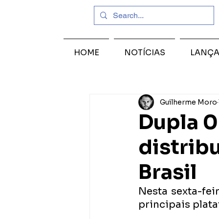
HOME
NOTÍCIAS
LANÇ
Guilherme Moro
Dupla 0
distrib
Brasil
Nesta sexta-feira
principais plat