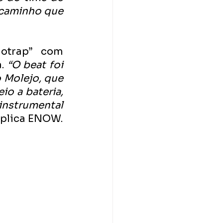
caminho que 
otrap” com 
.
 “O beat foi 
 Molejo, que 
o a bateria, 
instrumental 
xplica ENOW.