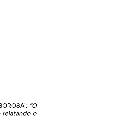
ABOROSA”.
 “O 
 relatando o 