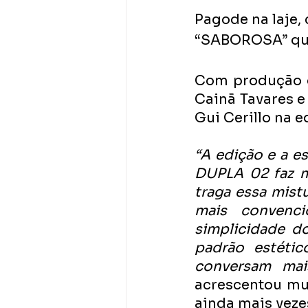
Pagode na laje,
“SABOROSA” qu
Com produção da
Cainã Tavares e
Gui Cerillo na e
“A edição e a es
DUPLA 02 faz m
traga essa mist
mais convenci
simplicidade d
padrão estétic
conversam mai
acrescentou mui
ainda mais vezes