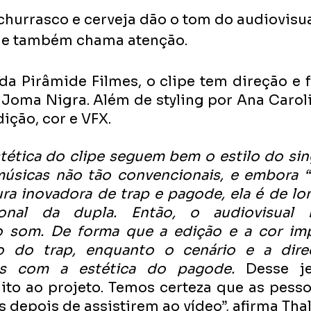
 churrasco e cerveja dão o tom do audiovisua
e também chama atenção.
 Pirâmide Filmes, o clipe tem direção e fo
 Joma Nigra. Além de styling por Ana Caroli
dição, cor e VFX.
tética do clipe seguem bem o estilo do sing
úsicas não tão convencionais, e embora 
ura inovadora de trap e pagode, ela é de lo
onal da dupla. Então, o audiovisual re
o som. De forma que a edição e a cor im
o do trap, enquanto o cenário e a direç
s com a estética do pagode. 
Desse je
to ao projeto. Temos certeza que as pessoa
 depois de assistirem ao vídeo”, afirma Thali