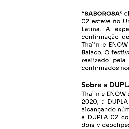
“SABOROSA”
 c
02 esteve no Un
Latina. A exp
confirmação de
Thalin e ENOW 
Balaco. O festi
realizado pela
confirmados no
Sobre a DUP
Thalin e ENOW s
2020, a DUPLA
alcançando núm
a DUPLA 02 com
dois videoclipe