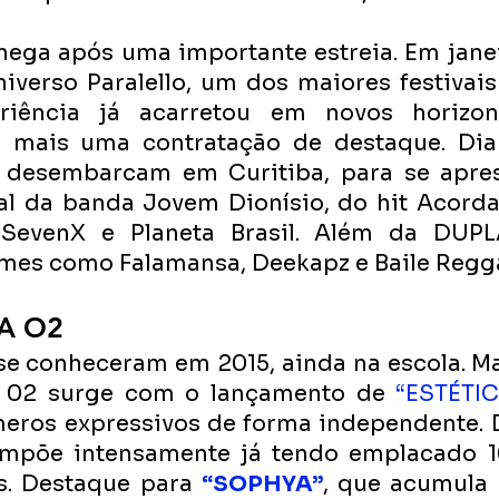
hega após uma importante estreia. Em janei
iverso Paralello, um dos maiores festivais
eriência já acarretou em novos horizon
 mais uma contratação de destaque. Dia 1
desembarcam em Curitiba, para se apres
val da banda Jovem Dionísio, do hit Acorda
 SevenX e Planeta Brasil. Além da DUPLA
mes como Falamansa, Deekapz e Baile Regg
LA O2
e conheceram em 2015, ainda na escola. Mai
 02 surge com o lançamento de 
“ESTÉTI
eros expressivos de forma independente. D
põe intensamente já tendo emplacado 16
s. Destaque para 
“SOPHYA”
, que acumula 