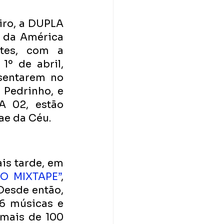
ro, a DUPLA 
 da América 
tes, com a 
º de abril, 
entarem no 
 Pedrinho, e 
 02, estão 
ae da Céu.
s tarde, em 
CO MIXTAPE”
, 
esde então, 
 músicas e 
mais de 100 