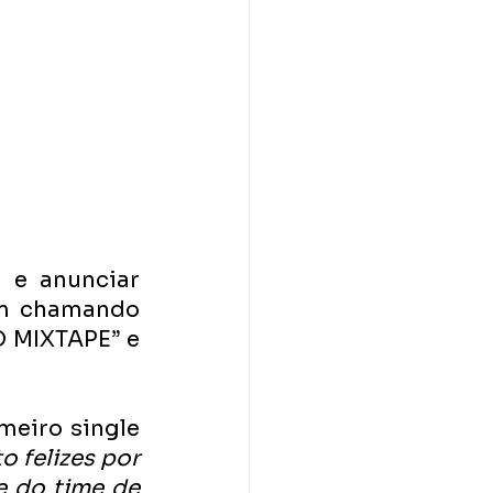
 e anunciar 
m chamando 
 MIXTAPE” e 
meiro single 
 felizes por 
e do time de 