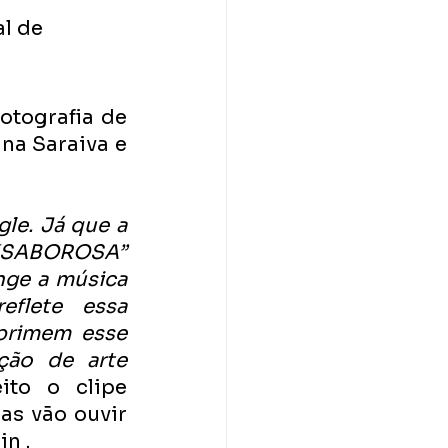
l de 
tografia de 
na Saraiva e 
le. Já que a 
“SABOROSA” 
nge a música 
flete essa 
primem esse 
ão de arte 
ito o clipe 
s vão ouvir 
n .