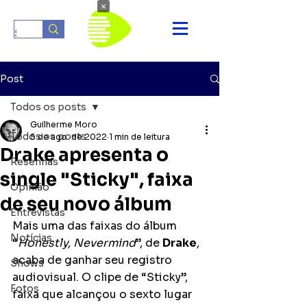
×
Post
Todos os posts
Guilherme Moro
Todos os posts
5 de ago. de 2022
1 min de leitura
Drake apresenta o
Resenhas
single "Sticky", faixa
Opinião
de seu novo álbum
Entrevistas
Mais uma das faixas do álbum 
Notícias
“
Honestly, Nevermind
”, de 
Drake
, 
acaba de ganhar seu registro 
Shows
audiovisual. O clipe de “Sticky”, 
Fotos
faixa que alcançou o sexto lugar 