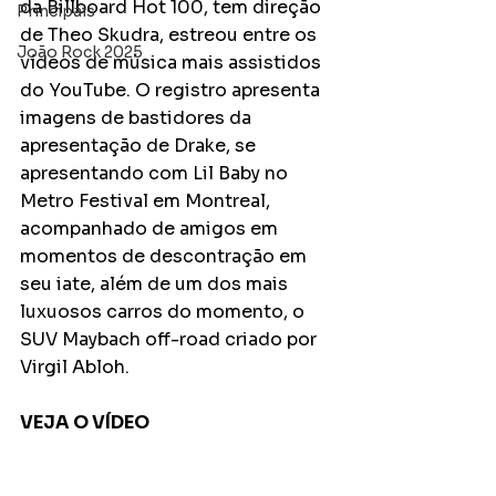
da Billboard Hot 100, tem direção 
Principais
de Theo Skudra, estreou entre os 
João Rock 2025
vídeos de música mais assistidos 
do YouTube. O registro apresenta 
imagens de bastidores da 
apresentação de Drake, se 
apresentando com Lil Baby no 
Metro Festival em Montreal, 
acompanhado de amigos em 
momentos de descontração em 
seu iate, além de um dos mais 
luxuosos carros do momento, o 
SUV Maybach off-road criado por 
Virgil Abloh.
VEJA O VÍDEO