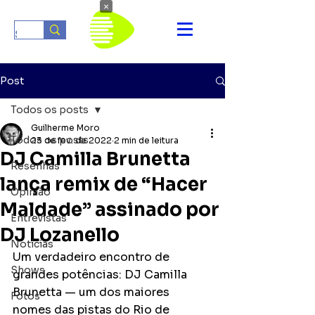
×
Post
Todos os posts
Guilherme Moro
Todos os posts
23 de fev. de 2022
2 min de leitura
DJ Camilla Brunetta
Resenhas
lança remix de “Hacer
Opinião
Maldade” assinado por
Entrevistas
DJ Lozanello
Notícias
Um verdadeiro encontro de 
Shows
grandes potências: DJ Camilla 
Brunetta — um dos maiores 
Fotos
nomes das pistas do Rio de 