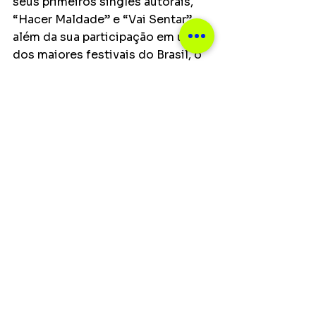
seus primeiros singles autorais, 
“Hacer Maldade” e “Vai Sentar”, 
além da sua participação em um 
dos maiores festivais do Brasil, o 
“Festeja”. Para 2022, a artista 
prepara mais novidades, que vão 
desde parcerias inéditas a hits 
autorais e prometem agitar as 
pistas de todo o país ao lado da 
Live Talentos.
Notícias
Ver tudo
Posts recentes