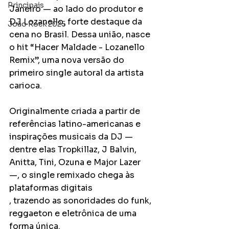
Principais
Janeiro — ao lado do produtor e 
DJ Lozanello, forte destaque da 
João Rock 2025
cena no Brasil. Dessa união, nasce 
o hit “Hacer Maldade - Lozanello 
Remix”, uma nova versão do 
primeiro single autoral da artista 
carioca. 
Originalmente criada a partir de 
referências latino-americanas e 
inspirações musicais da DJ — 
dentre elas Tropkillaz, J Balvin, 
Anitta, Tini, Ozuna e Major Lazer 
—, o single remixado chega às 
plataformas digitais
, trazendo as sonoridades do funk, 
reggaeton e eletrônica de uma 
forma única. 