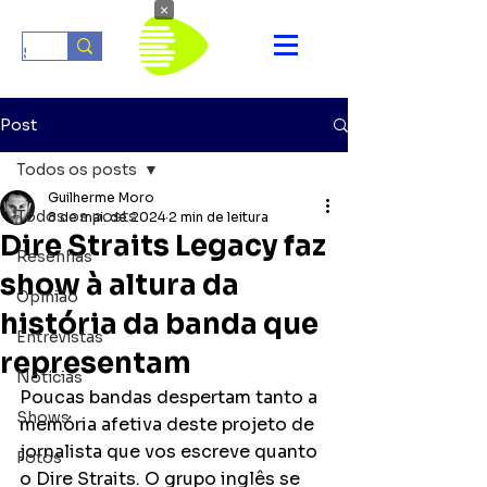
×
Post
Todos os posts
Guilherme Moro
Todos os posts
8 de mai. de 2024
2 min de leitura
Dire Straits Legacy faz
Resenhas
show à altura da
Opinião
história da banda que
Entrevistas
representam
Notícias
Poucas bandas despertam tanto a 
Shows
memória afetiva deste projeto de 
jornalista que vos escreve quanto 
Fotos
o Dire Straits. O grupo inglês se 