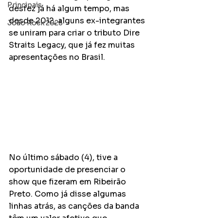
Principais
desfez já há algum tempo, mas 
desde 2012, alguns ex-integrantes 
João Rock 2025
se uniram para criar o tributo Dire 
Straits Legacy, que já fez muitas 
apresentações no Brasil. 
No último sábado (4), tive a 
oportunidade de presenciar o 
show que fizeram em Ribeirão 
Preto. Como já disse algumas 
linhas atrás, as canções da banda 