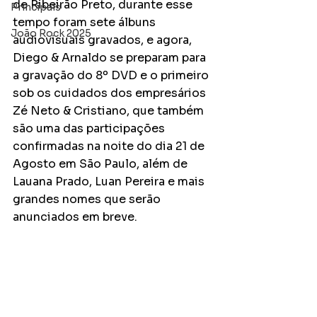
de Ribeirão Preto, durante esse 
Principais
tempo foram sete álbuns 
João Rock 2025
audiovisuais gravados, e agora, 
Diego & Arnaldo se preparam para 
a gravação do 8º DVD e o primeiro 
sob os cuidados dos empresários 
Zé Neto & Cristiano, que também 
são uma das participações 
confirmadas na noite do dia 21 de 
Agosto em São Paulo, além de 
Lauana Prado, Luan Pereira e mais 
grandes nomes que serão 
anunciados em breve.