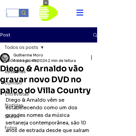
×
Post
Todos os posts
Guilherme Moro
Todos os posts
6 de ago. de 2024
2 min de leitura
Diego & Arnaldo vão
Resenhas
gravar novo DVD no
Opinião
palco do Villa Country
Entrevistas
Diego & Arnaldo vêm se 
Notícias
estabelecendo como um dos 
grandes nomes da música 
Shows
sertaneja contemporânea, são 10 
Fotos
anos de estrada desde que saíram 