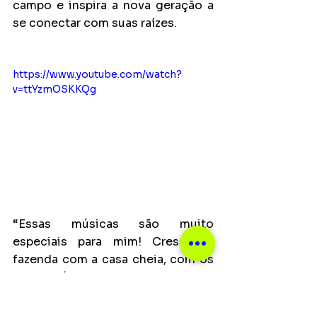
campo e inspira a nova geração a 
se conectar com suas raízes.
https://www.youtube.com/watch?
v=ttYzmOSKKQg
“Essas músicas são muito 
especiais para mim! Cresci na 
fazenda com a casa cheia, com os 
meus avós sendo minha inspiração 
na música. Cantar essa nostalgia, 
essa saudade que também é 