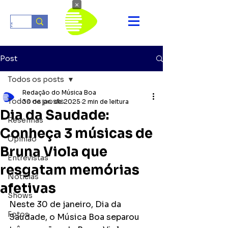
×
Post
Todos os posts
Redação do Música Boa
Todos os posts
30 de jan. de 2025
2 min de leitura
Dia da Saudade:
Resenhas
Conheça 3 músicas de
Opinião
Bruna Viola que
Entrevistas
resgatam memórias
Notícias
afetivas
Shows
Neste 30 de janeiro, Dia da 
Fotos
Saudade, o Música Boa separou 