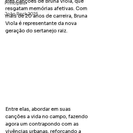
três canções de Bruna Viola, que 
Principais
resgatam memórias afetivas. Com 
João Rock 2025
mais de 20 anos de carreira, Bruna 
Viola é representante da nova 
geração do sertanejo raiz. 
Entre elas, abordar em suas 
canções a vida no campo, fazendo 
agora um contrapondo com as 
vivências urbanas, reforçando a 