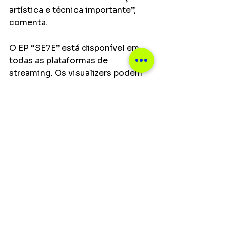
artística e técnica importante”, 
comenta.
O EP “SE7E” está disponível em 
todas as plataformas de 
streaming. Os visualizers podem 
ser assistidos no canal oficial de 
Di Ferrero no YouTube.
Ver tudo
Posts recentes