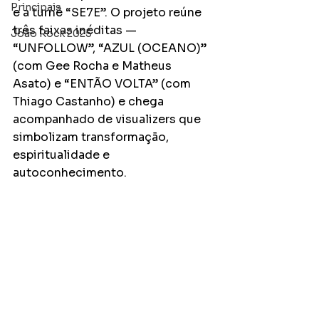
Principais
e a turnê “SE7E”. O projeto reúne 
três faixas inéditas — 
João Rock 2025
“UNFOLLOW”, “AZUL (OCEANO)” 
(com Gee Rocha e Matheus 
Asato) e “ENTÃO VOLTA” (com 
Thiago Castanho) e chega 
acompanhado de visualizers que 
simbolizam transformação, 
espiritualidade e 
autoconhecimento.