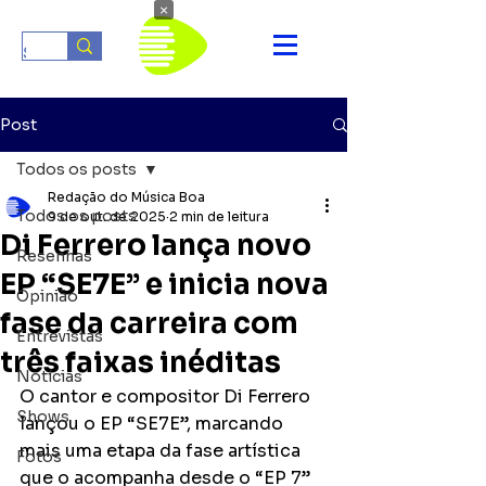
×
Post
Todos os posts
Redação do Música Boa
Todos os posts
9 de out. de 2025
2 min de leitura
Di Ferrero lança novo
Resenhas
EP “SE7E” e inicia nova
Opinião
fase da carreira com
Entrevistas
três faixas inéditas
Notícias
O cantor e compositor Di Ferrero 
Shows
lançou o EP “SE7E”, marcando 
mais uma etapa da fase artística 
Fotos
que o acompanha desde o “EP 7” 