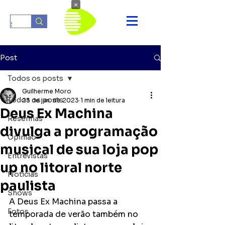
×
Post
Todos os posts
Guilherme Moro
Todos os posts
23 de jan. de 2023
1 min de leitura
Deus Ex Machina
Resenhas
divulga a programação
Opinião
musical de sua loja pop
Entrevistas
up no litoral norte
Notícias
paulista
Shows
A Deus Ex Machina passa a 
Fotos
temporada de verão também no 