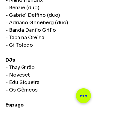
- Mano Hendrix
- Benzie (duo)
- Gabriel Delfino (duo)
- Adriano Grineberg (duo)
- Banda Danilo Grillo
- Tapa na Orelha
- Gi Toledo
DJs
- Thay Girão
- Noveset
- Edu Siqueira
- Os Gêmeos
Espaço
- Loja Deus Ex Machina
- Bar
- Destilaria Single Fin