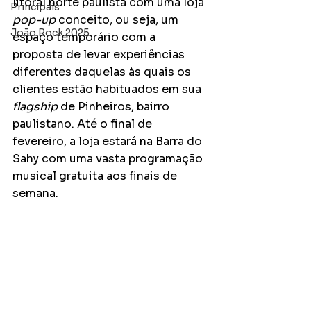
litoral norte paulista com uma loja 
Principais
pop-up
 conceito, ou seja, um 
João Rock 2025
espaço temporário com a 
proposta de levar experiências 
diferentes daquelas às quais os 
clientes estão habituados em sua 
flagship
 de Pinheiros, bairro 
paulistano. Até o final de 
fevereiro, a loja estará na Barra do 
Sahy com uma vasta programação 
musical gratuita aos finais de 
semana.