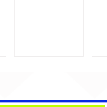
Bebé Pacheco e Ubandu
Big