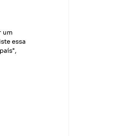
r um 
ste essa 
aís", 