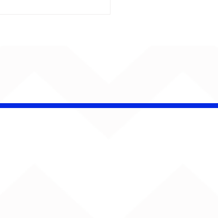
iel Elias faz da
ica uma herança de
r em “Canções Para
co e Malu”