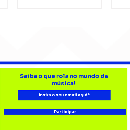
Gui Isnard conduz o ZERØ
Gabr
entre memória e
mús
Saiba o que rola no mundo da
reinvenção em “Labirinto
amo
música!
21”
Chi
Participar