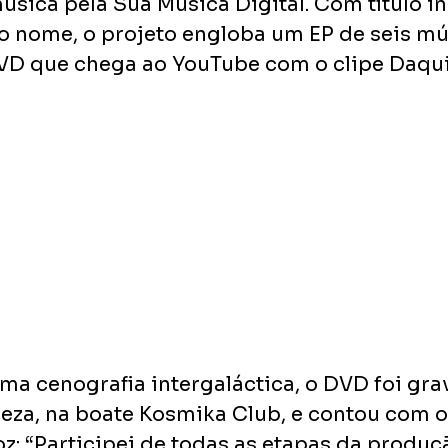
úsica pela Sua Música Digital. Com título i
 nome, o projeto engloba um EP de seis mú
VD que chega ao YouTube com o clipe Daqui 
a cenografia intergaláctica, o DVD foi gra
leza, na boate Kosmika Club, e contou com o 
z: “Participei de todas as etapas da produçã