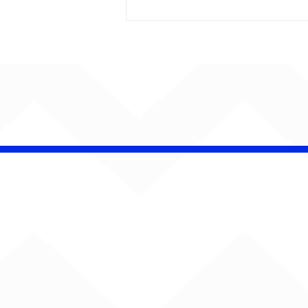
AUMENTA O SOM!
Semana estreia com
retorno de Jão, Ariana
Grande, Sorriso Maroto e
mais