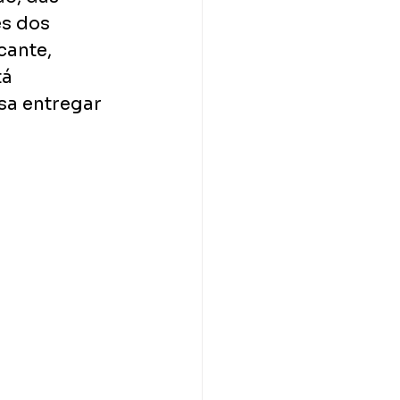
s dos 
cante, 
á 
a entregar 