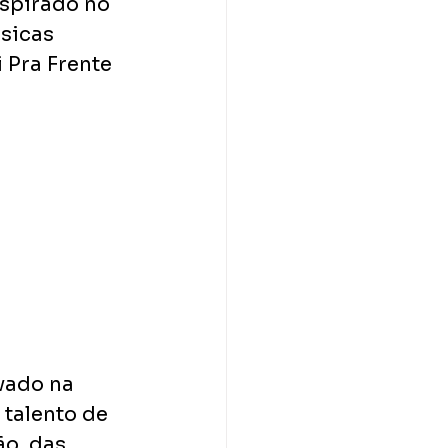
nspirado no 
sicas 
Pra Frente 
vado na 
talento de 
o, das 