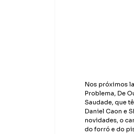
Nos próximos la
Problema, De Out
Saudade, que t
Daniel Caon e S
novidades, o ca
do forró e do pi