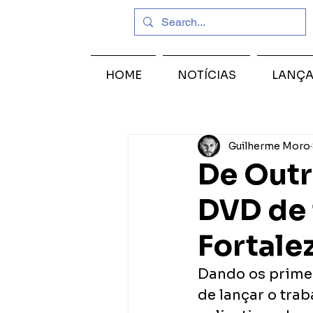
HOME
NOTÍCIAS
LANÇ
Guilherme Moro
De Outr
DVD de 
Fortale
Dando os primei
de lançar o trab