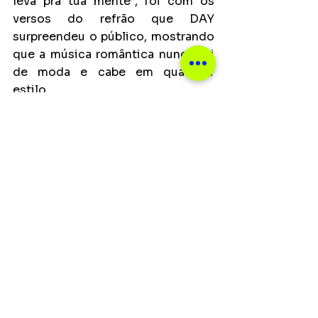
leva pra tua mente”, foi com os 
versos do refrão que DAY 
surpreendeu o público, mostrando 
que a música romântica nunca sai 
de moda e cabe em qualquer 
estilo.
Principais
Ver tudo
Posts recentes