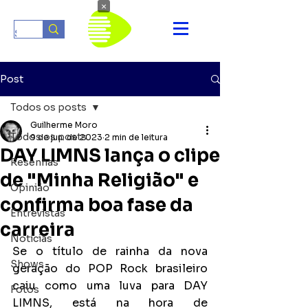
×
Post
Todos os posts
Guilherme Moro
Todos os posts
9 de jun. de 2023
2 min de leitura
DAY LIMNS lança o clipe
Resenhas
de "Minha Religião" e
Opinião
confirma boa fase da
Entrevistas
carreira
Notícias
Se o título de rainha da nova 
Shows
geração do POP Rock brasileiro 
caiu como uma luva para DAY 
Fotos
LIMNS, está na hora de 