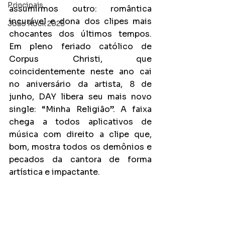
Principais
assumirmos outro: romântica 
incurável e dona dos clipes mais 
João Rock 2025
chocantes dos últimos tempos. 
Em pleno feriado católico de 
Corpus Christi, que 
coincidentemente neste ano cai 
no aniversário da artista, 8 de 
junho, DAY libera seu mais novo 
single: “Minha Religião”. A faixa 
chega a todos aplicativos de 
música com direito a clipe que, 
bom, mostra todos os demônios e 
pecados da cantora de forma 
artística e impactante.