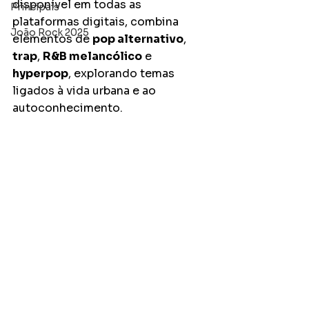
disponível em todas as 
Principais
plataformas digitais, combina 
João Rock 2025
elementos de 
pop alternativo
, 
trap
, 
R&B melancólico
 e 
hyperpop
, explorando temas 
ligados à vida urbana e ao 
autoconhecimento. 