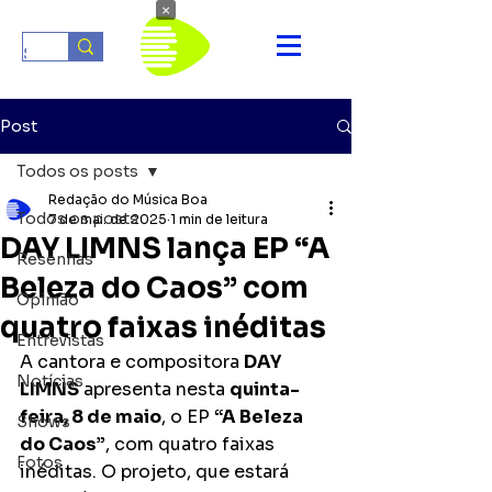
×
Post
Todos os posts
Redação do Música Boa
Todos os posts
7 de mai. de 2025
1 min de leitura
DAY LIMNS lança EP “A
Resenhas
Beleza do Caos” com
Opinião
quatro faixas inéditas
Entrevistas
A cantora e compositora 
DAY 
Notícias
LIMNS
 apresenta nesta 
quinta-
feira, 8 de maio
, o EP 
“A Beleza 
Shows
do Caos”
, com quatro faixas 
Fotos
inéditas. O projeto, que estará 