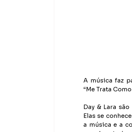
A música faz pa
“Me Trata Como 
Day & Lara são 
Elas se conhec
a música e a c