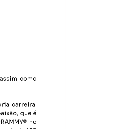
 assim como 
ia carreira. 
ixão, que é 
 GRAMMY® no 