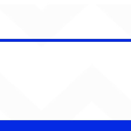
Barão Vermelho reúne
formação original em
show em Ribeirão Preto