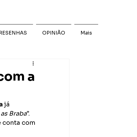
RESENHAS
OPINIÃO
Mais
 com a
a 
já 
 as Braba
”. 
e conta com 