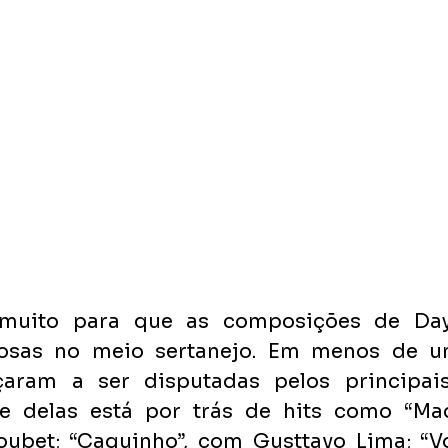
uito para que as composições de Day
osas no meio sertanejo. Em menos de um
aram a ser disputadas pelos principai
 delas está por trás de hits como “Made
ubet; “Caquinho”, com Gusttavo Lima; “Voc