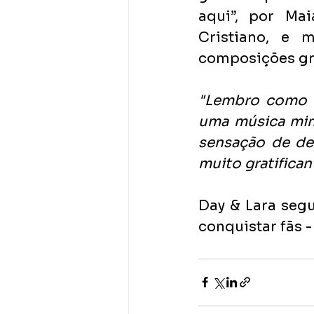
aqui”, por Mai
Cristiano, e 
composições gr
"Lembro como s
uma música min
sensação de dev
muito gratifica
Day & Lara seg
conquistar fãs -