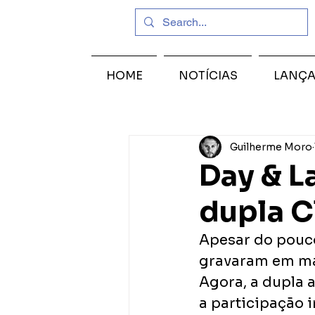
HOME
NOTÍCIAS
LANÇ
Guilherme Moro
Day & L
dupla C
Apesar do pouco
gravaram em ma
Agora, a dupla a
a participação 