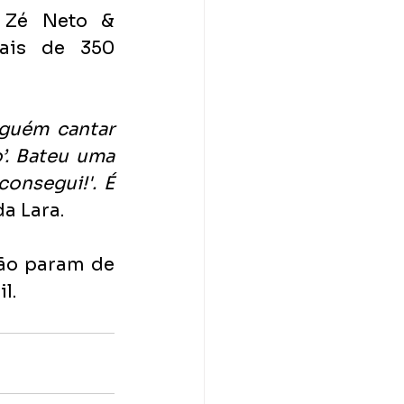
 Zé Neto & 
ais de 350 
guém cantar 
. Bateu uma 
nsegui!'. É 
da Lara.
o param de 
l.