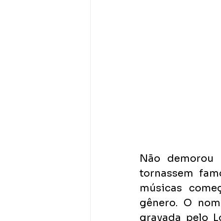
Não demorou m
tornassem fam
músicas começ
gênero. O nome
gravada pelo Lo