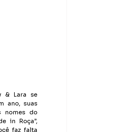
 & Lara se 
 ano, suas 
s nomes do 
 in Roça”, 
ê faz falta 