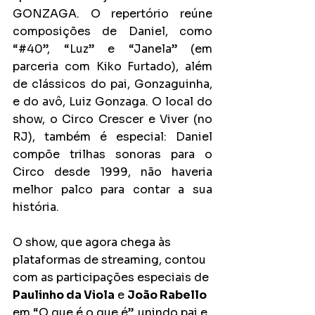
GONZAGA. O repertório reúne 
composições de Daniel, como 
“#40”, “Luz” e “Janela” (em 
parceria com Kiko Furtado), além 
de clássicos do pai, Gonzaguinha, 
e do avô, Luiz Gonzaga. O local do 
show, o Circo Crescer e Viver (no 
RJ), também é especial: Daniel 
compõe trilhas sonoras para o 
Circo desde 1999, não haveria 
melhor palco para contar a sua 
história.
O show, que agora chega às 
plataformas de streaming, contou 
com as participações especiais de 
Paulinho da Viola
 e 
João Rabello
em “O que é o que é”, unindo pai e 