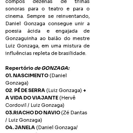
compôs dezenas de trilhas 
sonoras para o teatro e para o 
cinema. Sempre se reinventando, 
Daniel Gonzaga consegue unir a 
poesia ácida e engajada de 
Gonzaguinha ao baião do mestre 
Luiz Gonzaga, em uma mistura de 
influências repleta de brasilidade.
Repertório 
de GONZAGA:
01. NASCIMENTO
 (Daniel 
Gonzaga)
02
. 
PÉ DE SERRA
 (Luiz Gonzaga) 
+ 
A VIDA DO VIAJANTE
 (Hervê 
Cordovil / Luiz Gonzaga)
03.RIACHO DO NAVIO 
(Zé Dantas 
/ Luiz Gonzaga)
04. JANELA
 (Daniel Gonzaga/ 