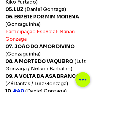
Kiko Furtado)
05. LUZ
 (Daniel Gonzaga)
06. ESPERE POR MIM MORENA
(Gonzaguinha)
Participação Especial: Nanan 
Gonzaga
07. JOÃO DO AMOR DIVINO
(Gonzaguinha)  
08. A MORTE DO VAQUEIRO
 (Luiz 
Gonzaga / Nelson Barbalho)
09. A VOLTA DA ASA BRANCA
(ZéDantas / Luiz Gonzaga)
10. 
#40
 (Daniel Gonzaga)
11. # 35
 (Daniel Gonzaga)
12. O QUE É, O QUE É
 (Gonzaguinha)
Participação Especial: Paulinho da 
Viola e João Rabello
13. FESTA
 (Gonzaguinha)