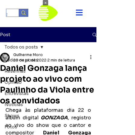
×
Post
Todos os posts
Guilherme Moro
Todos os posts
20 de jul. de 2022
2 min de leitura
Daniel Gonzaga lança
Resenhas
projeto ao vivo com
Opinião
Paulinho da Viola entre
Entrevistas
os convidados
Notícias
Chega às plataformas dia 22 o 
Shows
álbum digital 
GONZAGA
, registro 
ao vivo do show que o cantor e 
Fotos
compositor 
Daniel Gonzaga