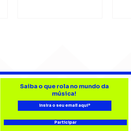
Djonga reúne multidão e
Lev
reforça
tri
Saiba o que rola no mundo da
representatividade do
Bata
música!
rap no João Rock
Joã
Participar