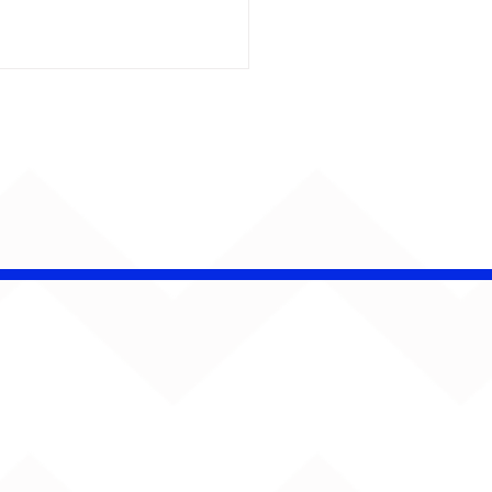
insk conquista
campeonato da
lha da Aldeia no
o Rock