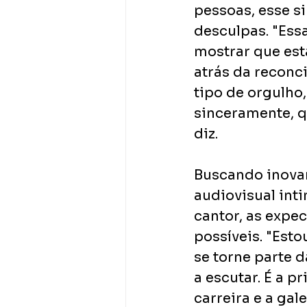
pessoas, esse s
desculpas. "Ess
mostrar que est
atrás da reconci
tipo de orgulho
sinceramente, q
diz.
Buscando inova
audiovisual int
cantor, as expe
possíveis. "Esto
se torne parte 
a escutar. É a 
carreira e a gal