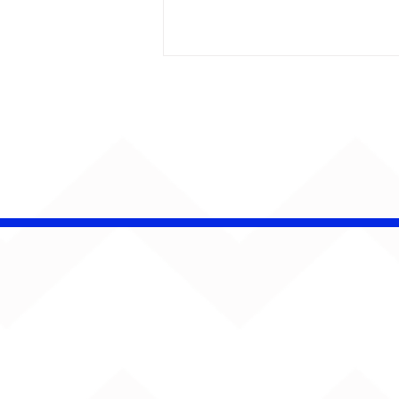
AUMENTA O SOM!
Semana estreia com
retorno de Jão, Ariana
Grande, Sorriso Maroto e
mais