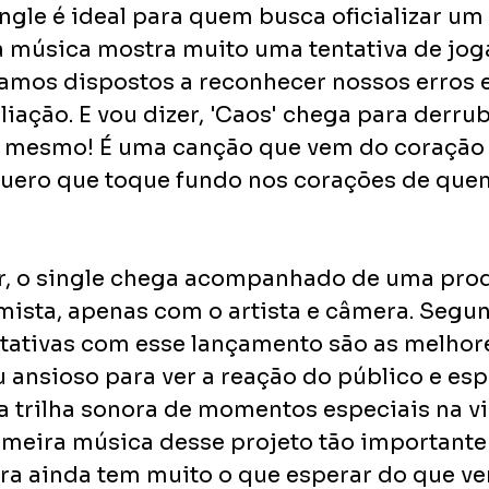
ingle é ideal para quem busca oficializar um
a música mostra muito uma tentativa de joga
amos dispostos a reconhecer nossos erros e
liação. E vou dizer, 'Caos' chega para derru
, mesmo! É uma canção que vem do coração 
uero que toque fundo nos corações de quem 
r, o single chega acompanhado de uma pro
imista, apenas com o artista e câmera. Segu
ctativas com esse lançamento são as melhor
u ansioso para ver a reação do público e esp
da trilha sonora de momentos especiais na v
primeira música desse projeto tão important
era ainda tem muito o que esperar do que vem