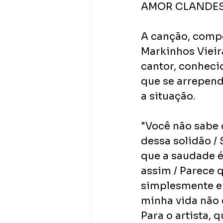
AMOR CLANDESTI
A canção, compo
Markinhos Vieira
cantor, conheci
que se arrepende
a situação. 
"Você não sabe 
dessa solidão /
que a saudade é 
assim / Parece
simplesmente eu 
minha vida não q
Para o artista, 