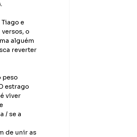
.
 Tiago e 
versos, o 
 uma alguém 
sca reverter 
 peso 
O estrago 
é viver 
e 
 / se a 
m de unir as 