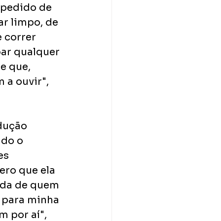
 pedido de 
r limpo, de 
 correr 
bar qualquer 
e que, 
a ouvir", 
dução 
ndo o 
es 
ero que ela 
ida de quem 
e para minha 
 por aí", 