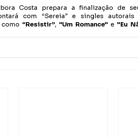
bora Costa prepara a finalização de se
ontará com “Sereia” e singles autorais 
- como 
“Resistir”
, 
"Um Romance"
 e 
"Eu Nã