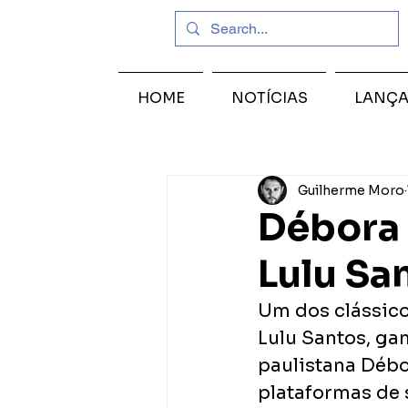
HOME
NOTÍCIAS
LANÇ
Guilherme Moro
Débora 
Lulu Sa
Um dos clássicos
Lulu Santos, ga
paulistana Débor
plataformas de 