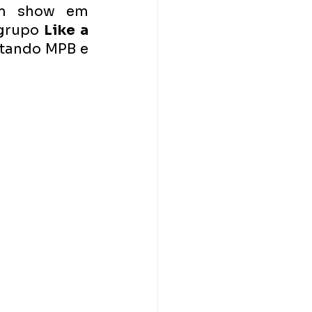
um show em 
grupo 
Like a 
ntando MPB e 