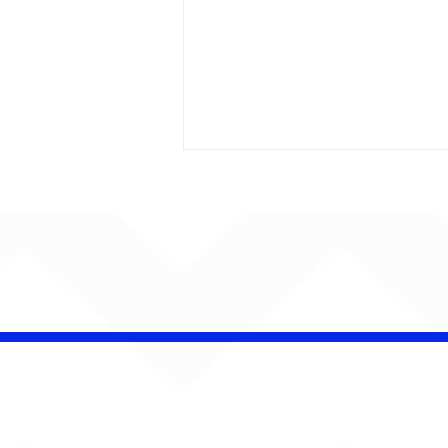
Bebé Pacheco e Ubandu
encerram trajetória com
audiovisual gravado na
Estação Ferroviária de
Bauru