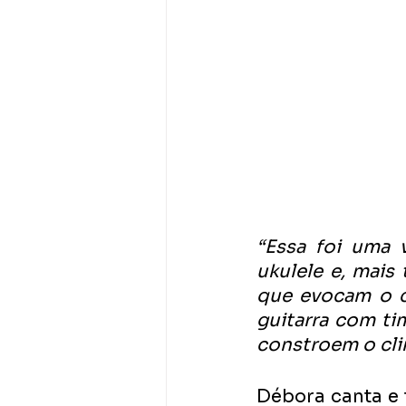
“Essa foi uma 
ukulele e, mais
que evocam o c
guitarra com ti
constroem o cli
Débora canta e 