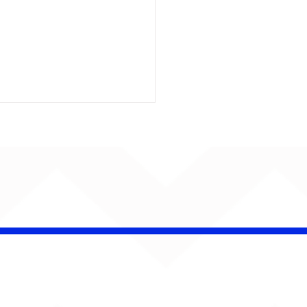
ENTA O SOM!
ana estreia com
rno de Jão, Ariana
nde, Sorriso Maroto e
s