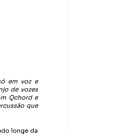
só em voz e 
njo de vozes 
om Qchord e 
rcussão que 
odo longe da 