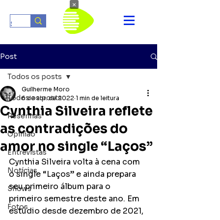
×
Post
Todos os posts
Guilherme Moro
Todos os posts
6 de abr. de 2022
1 min de leitura
Cynthia Silveira reflete
Resenhas
as contradições do
Opinião
amor no single “Laços”
Entrevistas
Cynthia Silveira volta à cena com 
Notícias
o single “Laços” e ainda prepara 
seu primeiro álbum para o  
Shows
primeiro semestre deste ano. Em 
Fotos
estúdio desde dezembro de 2021, 