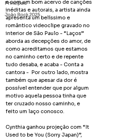
e com um bom acervo de canções 
Principais
inéditas e autorais, a artista ainda 
João Rock 2025
apresenta um belíssimo e 
romântico videoclipe gravado no 
interior de São Paulo - “Laços” 
aborda as decepções do amor, de 
como acreditamos que estamos 
no caminho certo e de repente 
tudo desaba, e acaba - Conta a 
cantora -  Por outro lado, mostra 
também que apesar da dor é 
possível entender que por algum 
motivo aquela pessoa tinha que 
ter cruzado nosso caminho, e 
feito um laço conosco.
Cynthia ganhou projeção com “It 
Used to be You (Sorry Japan)”, 