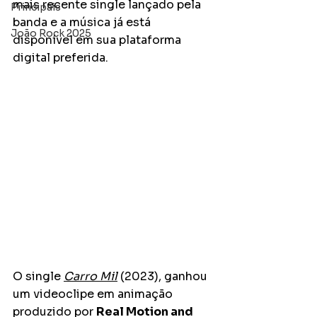
mais recente single lançado pela 
Principais
banda e a música já está 
João Rock 2025
disponível em sua plataforma 
digital preferida.
O single
Carro Mil
 (2023), ganhou 
um videoclipe em animação 
produzido por 
Real Motion and 