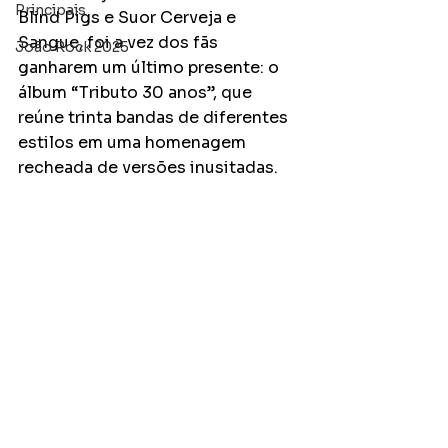
Principais
Blind Pigs e Suor Cerveja e 
Sangue, foi a vez dos fãs 
João Rock 2025
ganharem um último presente: o 
álbum “Tributo 30 anos”, que 
reúne trinta bandas de diferentes 
estilos em uma homenagem 
recheada de versões inusitadas.