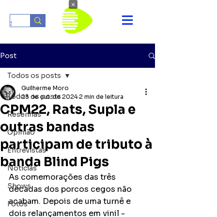
×
Post
Todos os posts
Guilherme Moro
Todos os posts
23 de out. de 2024
2 min de leitura
CPM22, Rats, Supla e
Resenhas
outras bandas
Opinião
participam de tributo à
Entrevistas
banda Blind Pigs
Notícias
As comemorações das três 
Shows
décadas dos porcos cegos não 
acabam. Depois de uma turnê e 
Fotos
dois relançamentos em vinil - 