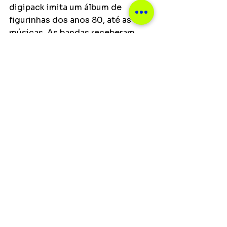
digipack imita um álbum de 
figurinhas dos anos 80, até as 
músicas. As bandas receberam 
carta branca para fazerem suas 
versões e algumas ousaram 
bastante. Era isso que eu 
esperava!”, comemora Henrike. 
“Vida longa aos punx!!!”, finaliza 
Badauí
Notícias
Ver tudo
Posts recentes