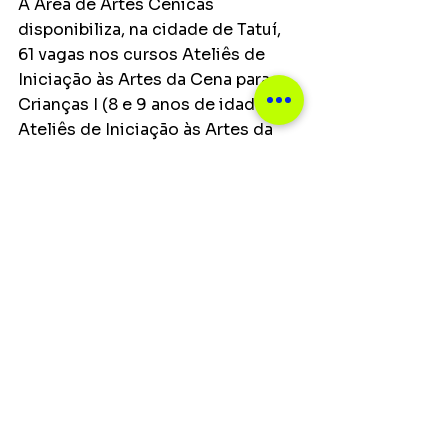
A Área de Artes Cênicas 
disponibiliza, na cidade de Tatuí, 
61 vagas nos cursos Ateliês de 
Iniciação às Artes da Cena para 
Crianças I (8 e 9 anos de idade), 
Ateliês de Iniciação às Artes da 
Cena para Crianças II (10 e 11 anos), 
Ateliês em Artes da Cena para 
Adolescentes I (12 e 13 anos), 
Ateliês em Artes da Cena para 
Adolescentes II (14 e 15 anos), 
Artes Cênicas (a partir de 18 anos) 
e Cenografia (a partir de 16 anos), 
além de vagas para o Grupo 
Pedagógico de Artes da Cena 
para Adolescentes (16 e 17 anos).
Para saber mais sobre os cursos e 