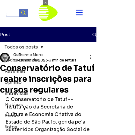
×
Post
Todos os posts
Guilherme Moro
Todos os posts
16 de mar. de 2023
3 min de leitura
Conservatório de Tatuí
Resenhas
reabre inscrições para
Opinião
cursos regulares
Entrevistas
O Conservatório de Tatuí -- 
Notícias
instituição da Secretaria de 
Cultura e Economia Criativa do 
Shows
Estado de São Paulo, gerida pela 
Fotos
Sustenidos Organização Social de 