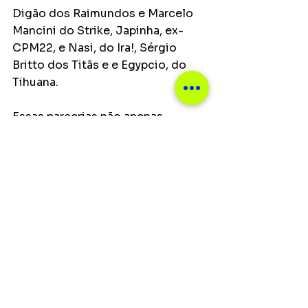
Digão dos Raimundos e Marcelo 
Mancini do Strike, Japinha, ex-
CPM22, e Nasi, do Ira!, Sérgio 
Britto dos Titãs e e Egypcio, do 
Tihuana.
Essas parcerias não apenas 
solidificaram sua posição na cena 
musical nacional, mas também 
abriram portas para o mercado 
internacional. Em 2018, Tiago 
recebeu o prestigioso convite 
para se apresentar no Meeting Of 
Styles em Miami, EUA, um dos 
maiores festivais de arte de rua do 
mundo. Lá, ele levou sua música 
para além das fronteiras, 
encantando o público tanto com 