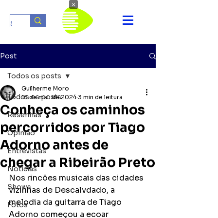
×
Post
Todos os posts
Guilherme Moro
Todos os posts
16 de mai. de 2024
3 min de leitura
Conheça os caminhos
Resenhas
percorridos por Tiago
Opinião
Adorno antes de
Entrevistas
chegar a Ribeirão Preto
Notícias
Nos rincões musicais das cidades 
Shows
vizinhas de Descalvdado, a 
melodia da guitarra de Tiago 
Fotos
Adorno começou a ecoar 