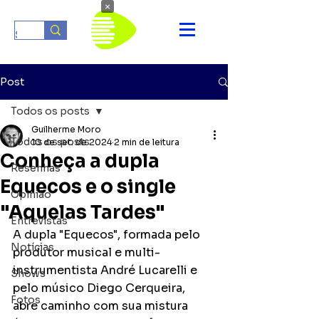
×
Post
Todos os posts
Guilherme Moro
Todos os posts
10 de set. de 2024
2 min de leitura
Conheça a dupla
Resenhas
Equecos e o single
Opinião
"Aquelas Tardes"
Entrevistas
A dupla "Equecos", formada pelo 
Notícias
produtor musical e multi-
instrumentista André Lucarelli e 
Shows
pelo músico Diego Cerqueira, 
Fotos
abre caminho com sua mistura 