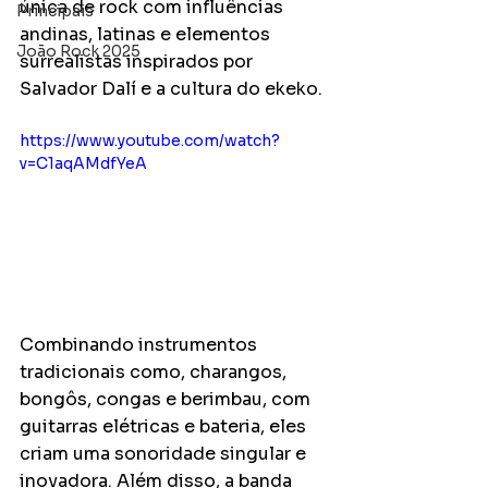
única de rock com influências 
Principais
andinas, latinas e elementos 
João Rock 2025
surrealistas inspirados por 
Salvador Dalí e a cultura do ekeko. 
https://www.youtube.com/watch?
v=C1aqAMdfYeA
Combinando instrumentos 
tradicionais como, charangos, 
bongôs, congas e berimbau, com 
guitarras elétricas e bateria, eles 
criam uma sonoridade singular e 
inovadora. Além disso, a banda 