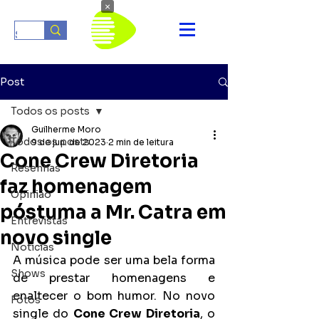
×
Post
Todos os posts
Guilherme Moro
Todos os posts
9 de jun. de 2023
2 min de leitura
Cone Crew Diretoria
Resenhas
faz homenagem
Opinião
póstuma a Mr. Catra em
Entrevistas
novo single
Notícias
A música pode ser uma bela forma 
Shows
de prestar homenagens e 
enaltecer o bom humor. No novo 
Fotos
single do 
Cone Crew Diretoria
, o 