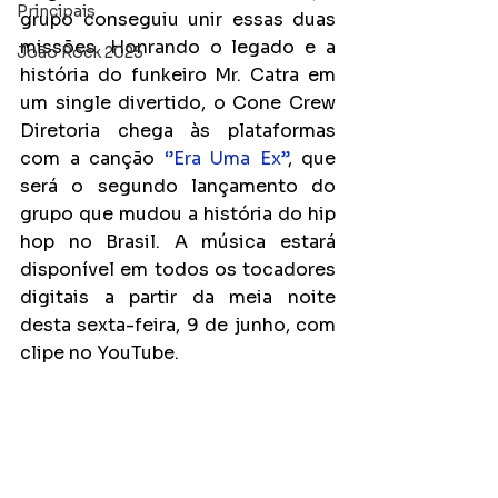
Principais
grupo conseguiu unir essas duas 
missões. Honrando o legado e a 
João Rock 2025
história do funkeiro Mr. Catra em 
um single divertido, o Cone Crew 
Diretoria chega às plataformas 
com a canção 
‘’Era Uma Ex’’
, que 
será o segundo lançamento do 
grupo que mudou a história do hip 
hop no Brasil. A música estará 
disponível em todos os tocadores 
digitais a partir da meia noite 
desta sexta-feira, 9 de junho, com 
clipe no YouTube.