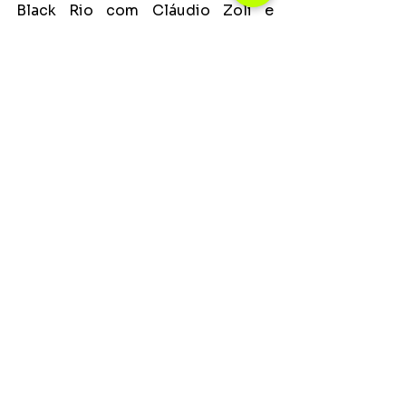
Black Rio com Cláudio Zoli e 
Carlos Dafé.
Palco Aquarela:
 Vanessa da Mata, 
Carol Biazin, Ana Cañas, Zélia 
Duncan com participação especial 
de Paulinho Moska, Melly com 
participação especial de Sued 
Nunes.
Palco Fortalecendo A Cena:
Duquesa, Yunk Vino, Drik Barbosa 
convida Budah e Cristal, Kayblack, 
Cabelinho.
Notícias