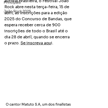
autoral brasileira, o Festival João 
Principais
Rock abre nesta terça-feira, 15 de 
João Rock 2025
abril, as inscrições para a edição 
2025 do Concurso de Bandas, que 
espera receber cerca de 900 
inscrições de todo o Brasil até o 
dia 28 de abril, quando se encerra 
o prazo. 
Se inscreva aqu
i.
O cantor Matuto S.A, um dos finalistas 