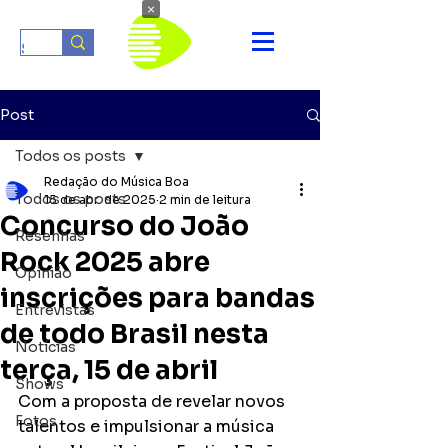
×
Post
Todos os posts
Redação do Música Boa
Todos os posts
15 de abr. de 2025
2 min de leitura
Concurso do João
Resenhas
Rock 2025 abre
Opinião
inscrições para bandas
Entrevistas
de todo Brasil nesta
Notícias
terça, 15 de abril
Shows
Com a proposta de revelar novos 
Fotos
talentos e impulsionar a música 