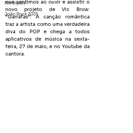
que sentimos ao ouvir e assistir o 
Principais
novo projeto de Vic Brow: 
João Rock 2025
“Garrafas”. A canção romântica 
traz a artista como uma verdadeira 
diva do POP e chega a todos 
aplicativos de música na sexta-
feira, 27 de maio, e no Youtube da 
cantora.