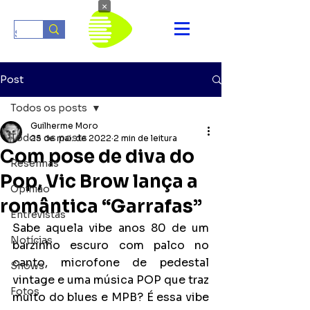
×
Post
Todos os posts
Guilherme Moro
Todos os posts
25 de mai. de 2022
2 min de leitura
Com pose de diva do
Resenhas
Pop, Vic Brow lança a
Opinião
romântica “Garrafas”
Entrevistas
Sabe aquela vibe anos 80 de um 
Notícias
barzinho escuro com palco no 
canto, microfone de pedestal 
Shows
vintage e uma música POP que traz 
Fotos
muito do blues e MPB? É essa vibe 