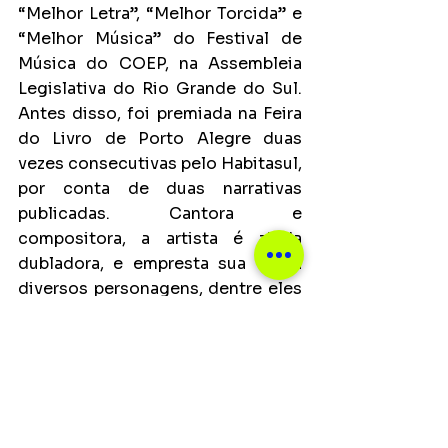
“Melhor Letra”, “Melhor Torcida” e 
“Melhor Música” do Festival de 
Música do COEP, na Assembleia 
Legislativa do Rio Grande do Sul. 
Antes disso, foi premiada na Feira 
do Livro de Porto Alegre duas 
vezes consecutivas pelo Habitasul, 
por conta de duas narrativas 
publicadas. Cantora e 
compositora, a artista é ainda 
dubladora, e empresta sua voz à 
diversos personagens, dentre eles 
a Poppy da série da Netflix “Trolls”, 
que tem direção musical de Justin 
Timberlake. Sua voz também está 
presente em faixas de DJs de 
renome como DUX (“Tomorrow”) e 
JØRD ("Miracle"). Em 2021, Vic deu 