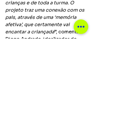
crianças e de toda a turma. O 
projeto traz uma conexão com os 
pais, através de uma ‘memória 
afetiva’, que certamente vai 
encantar a criançada
”, comenta 
Diego Andrade, idealizador do 
projeto.
QG Animal proporciona 
entretenimento e muita alegria 
para brincar em família e entre 
amigos
. 
Todos os vídeos estão 
disponíveis nas plataformas 
digitais. Assista agora no 
Youtube
.