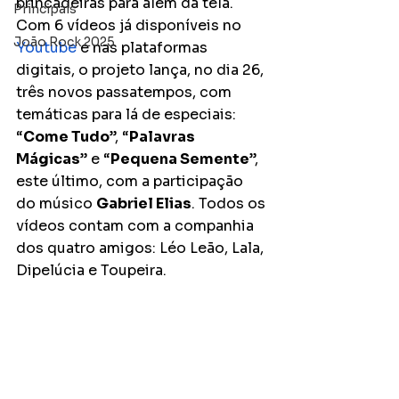
brincadeiras para além da tela. 
Principais
Com 6 vídeos já disponíveis no 
João Rock 2025
Youtube
 e nas plataformas 
digitais, o projeto lança, no dia 26, 
três novos passatempos, com 
temáticas para lá de especiais: 
“
Come Tudo
”, “
Palavras 
Mágicas
” e “
Pequena Semente
”, 
este último, com a participação 
do músico 
Gabriel Elias
. Todos os 
vídeos contam com a companhia 
dos quatro amigos: Léo Leão, Lala, 
Dipelúcia e Toupeira. 