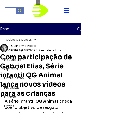
×
Post
Todos os posts
Guilherme Moro
Todos os posts
6 de jun. de 2023
2 min de leitura
Com participação de
Resenhas
Gabriel Elias, Série
Opinião
infantil QG Animal
Entrevistas
lança novos vídeos
Notícias
para as crianças
Shows
A série infantil 
QG Animal
 chega 
Fotos
com o objetivo de resgatar 