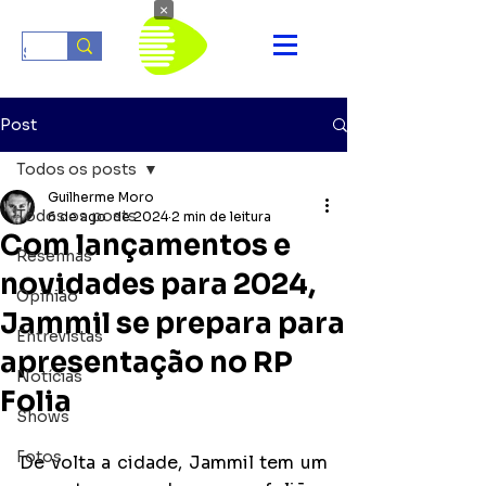
×
Post
Todos os posts
Guilherme Moro
Todos os posts
6 de ago. de 2024
2 min de leitura
Com lançamentos e
Resenhas
novidades para 2024,
Opinião
Jammil se prepara para
Entrevistas
apresentação no RP
Notícias
Folia
Shows
Fotos
De volta a cidade, Jammil tem um 