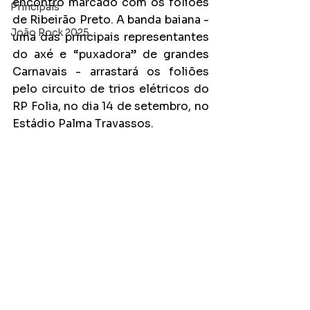
encontro marcado com os foliões 
Principais
de Ribeirão Preto. A banda baiana - 
João Rock 2025
uma das principais representantes 
do axé e “puxadora” de grandes 
Carnavais - arrastará os foliões 
pelo circuito de trios elétricos do 
RP Folia, no dia 14 de setembro, no 
Estádio Palma Travassos. 