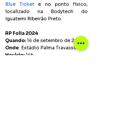
Blue Ticket
e no ponto físico, 
localizado na Bodytech do 
Iguatemi Ribeirão Preto. 
RP Folia 2024
Quando:
 14 de setembro de 2024
Onde
: Estádio Palma Travassos
Horário:
 14h
Atrações:
 Tomate, Bell Marques e 
Jammil
Convites:
 Ponto físico na 
Bodytech do Iguatemi Ribeirão 
Preto e pelo site 
Blue Ticket
Valores:
 A partir de R$150,00 – 
valor sujeito a alteração de 
acordo com o lote 
Notícias