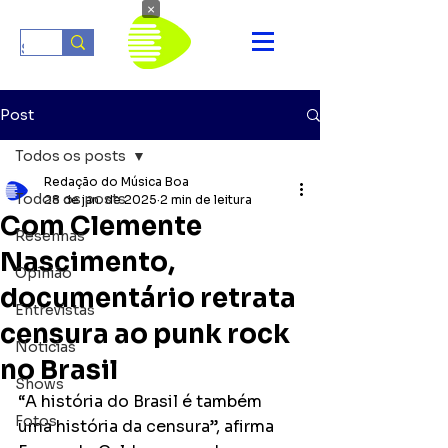
×
Post
Todos os posts
Redação do Música Boa
Todos os posts
28 de jan. de 2025
2 min de leitura
Com Clemente
Resenhas
Nascimento,
Opinião
documentário retrata
Entrevistas
censura ao punk rock
Notícias
no Brasil
Shows
“A história do Brasil é também 
Fotos
uma história da censura”, afirma 