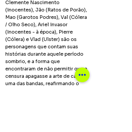
Clemente Nascimento 
(Inocentes), Jão (Ratos de Porão), 
Mao (Garotos Podres), Val (Cólera 
/ Olho Seco), Ariel Invasor 
(Inocentes - à época), Pierre 
(Cólera) e Vlad (Ulster) são os 
personagens que contam suas 
histórias durante aquele período 
sombrio, e a forma que 
encontraram de não permitir que a 
censura apagasse a arte de cada 
uma das bandas, reafirmando o 
poder da música como ferramenta 
de resistência e expressão 
cultural.
Notícias