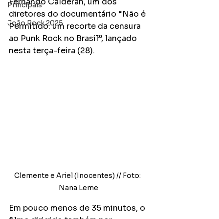
Fernando Calderan, um dos 
Principais
diretores do documentário “Não é 
João Rock 2025
Permitido: um recorte da censura 
ao Punk Rock no Brasil”, lançado 
nesta terça-feira (28).
Clemente e Ariel (Inocentes) // Foto: 
Nana Leme
Em pouco menos de 35 minutos, o 