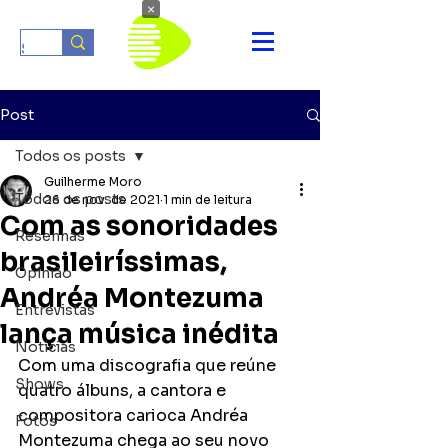
×
Post
Todos os posts
Guilherme Moro
Todos os posts
26 de nov. de 2021
1 min de leitura
Com as sonoridades
Resenhas
brasileiríssimas,
Opinião
Andréa Montezuma
Entrevistas
lança música inédita
Notícias
Com uma discografia que reúne 
Shows
quatro álbuns, a cantora e 
compositora carioca Andréa 
Fotos
Montezuma chega ao seu novo 