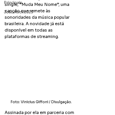
Principais
single, “Muda Meu Nome”, uma 
canção que remete às 
João Rock 2025
sonoridades da música popular 
brasileira. A novidade já está 
disponível em todas as 
plataformas de streaming.
Foto: Vinicius Giffoni / Divulgação.
Assinada por ela em parceria com 