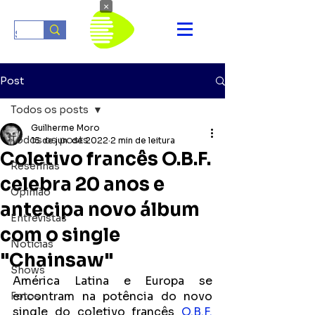
×
Post
Todos os posts
Guilherme Moro
Todos os posts
15 de jun. de 2022
2 min de leitura
Coletivo francês O.B.F.
Resenhas
celebra 20 anos e
Opinião
antecipa novo álbum
Entrevistas
com o single
Notícias
"Chainsaw"
Shows
América Latina e Europa se 
encontram na potência do novo 
Fotos
single do coletivo francês 
O.B.F. 