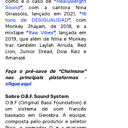
como é o caso de “
Heavyweight 
Sound
”, com a cantora Nina 
Girassóis, lançado em 2021, “
16 
tons de DESIGUALIDAD
”, com 
Monkey Jhayam, de 2018, e a 
mixtape “
Raw Vibes
”, lançada em 
2019, que além de Nina e Monkey 
traz também Laylah Arruda, Red 
Lion, Junior Dread, Dow Raiz e 
Amanajé. 
Faça o pré-save de “Chainsaw” 
nas principais plataformas 
- 
clique aqui
Sobre O.B.F. Sound System
O.B.F (Original Bass Foundation) é 
um sistema de som francês 
baseado em Genebra. A equipe, 
composta pelo produtor e seletor 
Rico, o operador G e a manager 