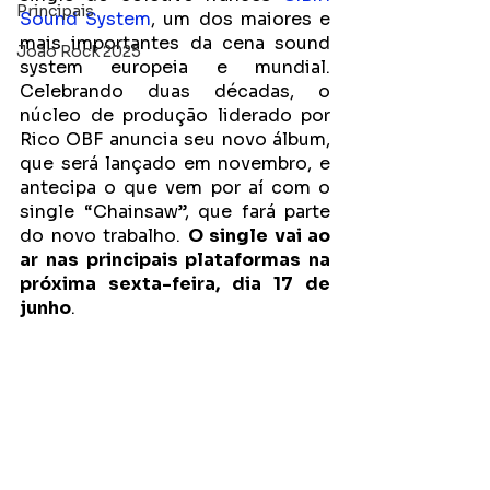
Principais
Sound System
, um dos maiores e 
mais importantes da cena sound 
João Rock 2025
system europeia e mundial. 
Celebrando duas décadas, o 
núcleo de produção liderado por 
Rico OBF anuncia seu novo álbum, 
que será lançado em novembro, e 
antecipa o que vem por aí com o 
single “Chainsaw”, que fará parte 
do novo trabalho. 
O single vai ao 
ar nas principais plataformas na 
próxima sexta-feira, dia 17 de 
junho
. 