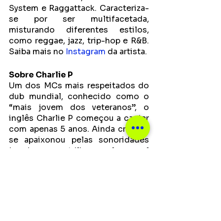
System e Raggattack. Caracteriza-
se por ser multifacetada, 
misturando diferentes estilos, 
como reggae, jazz, trip-hop e R&B. 
Saiba mais no 
Instagram
 da artista. 
Sobre Charlie P
Um dos MCs mais respeitados do 
dub mundial, conhecido como o 
“mais jovem dos veteranos”, o 
inglês Charlie P começou a cantar 
com apenas 5 anos. Ainda criança, 
se apaixonou pelas sonoridades 
jamaicanas, trilha pela qual 
construiu sua prolífica carreira na 
cultura sound system europeia, 
trabalhando com nomes como 
Mungo's Hi FI, Dubateers, Second 
2 None, Kenny Knots, Biga Ranx, 
Ranking Joe, The Goldmaster All-