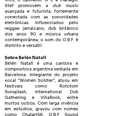
Stef promovem a 
dub music
avançada e futurista, fortemente 
conectada com as sonoridades 
eletrônicas. Influenciados pelo 
reggae jamaicano, dub britânico 
dos anos 90 e música urbana 
contemporânea, o som do O.B.F. é 
distinto e versátil. 
Sobre Belén Natalí
Belén Natalí é uma cantora e 
compositora argentina sediada em 
Barcelona. Integrante do projeto 
vocal "Women Soldier", atuou em 
festivais como Rototom 
Sunsplash, International Dub 
Gathering e ViñaRock, entre 
muitos outros. Com larga vivência 
em estúdios, gravou com nomes 
como Chalart58, O.B.F Sound 