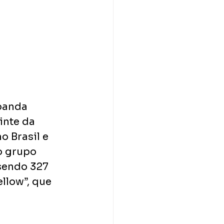
banda 
nte da 
 Brasil e 
o grupo 
sendo 327 
llow”, que 