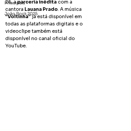
26, a 
parceria inédita
 com a 
Principais
cantora 
Lauana Prado
. A música 
João Rock 2025
“Voltinha”
 já está disponível em 
todas as plataformas digitais e o 
videoclipe também está 
disponível no canal oficial do 
YouTube. 