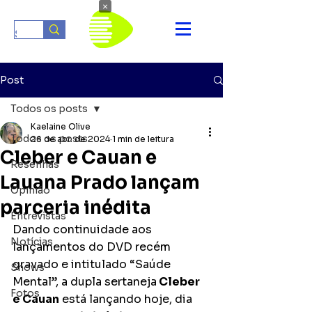
×
Post
Todos os posts
Kaelaine Olive
Todos os posts
26 de abr. de 2024
1 min de leitura
Cleber e Cauan e
Resenhas
Lauana Prado lançam
Opinião
parceria inédita
Entrevistas
Dando continuidade aos 
Notícias
lançamentos do DVD recém 
gravado e intitulado “Saúde 
Shows
Mental”, a dupla sertaneja
 Cleber 
Fotos
e Cauan
 está lançando hoje, dia 