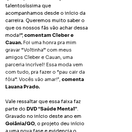
talentosíssima que 
acompanhamos desde o início da 
carreira. Queremos muito saber o 
que os nossos fãs vão achar dessa 
moda!”,
 comentam Cleber e 
Cauan. 
Foi uma honra pra mim 
gravar “Voltinha” com meus 
amigos Cleber e Cauan, uma 
parceria incrível! Essa moda vem 
com tudo, pra fazer o “pau cair da 
fôia”. Vocês vão amar!",
comenta 
Lauana Prado.
Vale ressaltar que essa faixa faz 
parte do 
DVD “Saúde Mental”
. 
Gravado no início deste ano em 
Goiânia/GO
, o projeto deu início 
a uma nova fase e evidencia o 