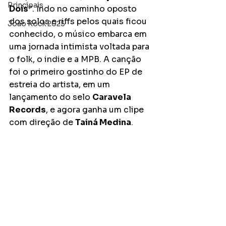
Principais
Dois”
. Indo no caminho oposto 
dos solos e riffs pelos quais ficou 
João Rock 2025
conhecido, o músico embarca em 
uma jornada intimista voltada para 
o folk, o indie e a MPB. A canção 
foi o primeiro gostinho do EP de 
estreia do artista, em um 
lançamento do selo 
Caravela 
Records
, e agora ganha um clipe 
com direção de 
Tainá Medina
.