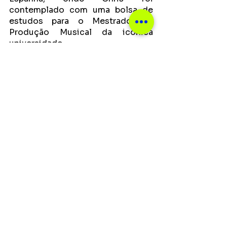
contemplado com uma bolsa de 
estudos para o Mestrado em 
Produção Musical da icônica 
universidade. 
A expectativa de lançamento do 
EP é para o 2º semestre de 2022. 
Enquanto isso, é possível ouvir 
“Canção Pra Dois” nas principais 
plataformas, e assistir ao clipe no 
canal de YouTube do artista.
Ver tudo
Posts recentes