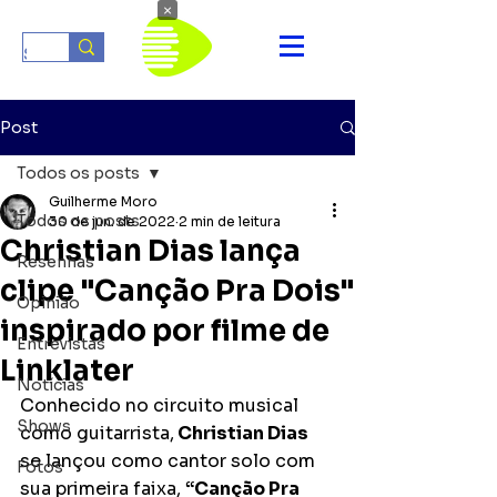
×
Post
Todos os posts
Guilherme Moro
Todos os posts
30 de jun. de 2022
2 min de leitura
Christian Dias lança
Resenhas
clipe "Canção Pra Dois"
Opinião
inspirado por filme de
Entrevistas
Linklater
Notícias
Conhecido no circuito musical 
Shows
como guitarrista,
 Christian Dias
se lançou como cantor solo com 
Fotos
sua primeira faixa, 
“Canção Pra 