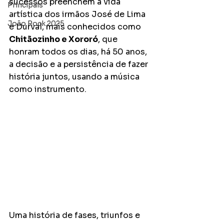
sucessos preenchem a vida 
Principais
artística dos irmãos José de Lima 
João Rock 2025
e Durval, mais conhecidos como 
Chitãozinho e Xororó
, que 
honram todos os dias, há 50 anos, 
a decisão e a persistência de fazer 
história juntos, usando a música 
como instrumento. 
Uma história de fases, triunfos e 