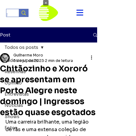
×
Post
Todos os posts
Guilherme Moro
Todos os posts
5 de jul. de 2023
2 min de leitura
Chitãozinho e Xororó
Resenhas
se apresentam em
Opinião
Porto Alegre neste
Entrevistas
domingo | Ingressos
Notícias
estão quase esgotados
Shows
Uma carreira brilhante, uma legião 
Fotos
de fãs e uma extensa coleção de 