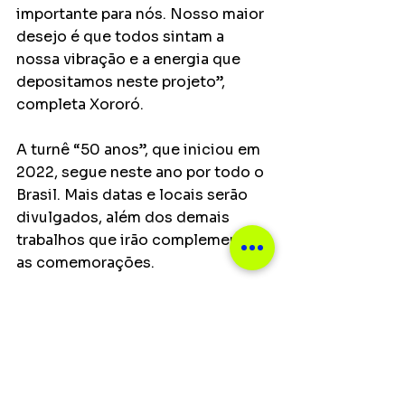
importante para nós. Nosso maior 
desejo é que todos sintam a 
nossa vibração e a energia que 
depositamos neste projeto”, 
completa Xororó. 
A turnê “50 anos”, que iniciou em 
2022, segue neste ano por todo o 
Brasil. Mais datas e locais serão 
divulgados, além dos demais 
trabalhos que irão complementar 
as comemorações. 
Serviço: “50 anos Chitãozinho e 
Xororó em Porto Alegre-RS
Data:
 dia 9 de julho, domingo
Horário: 
20h
Local
: Araújo Vianna - Parque 