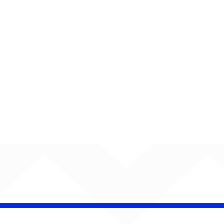
 Band OTHOÁ estreia
etáculo "Barroco