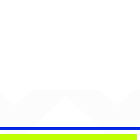
Bebé Pacheco e Ubandu
Big
encerram trajetória com
esp