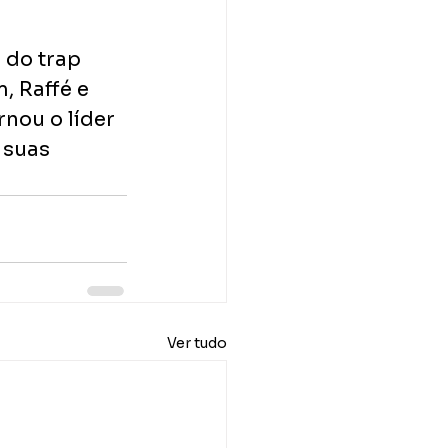
 do trap 
, Raffé e 
nou o líder 
 suas 
Ver tudo