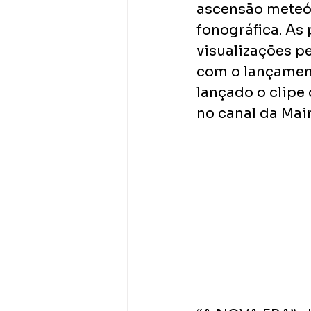
ascensão meteór
fonográfica. As 
visualizações p
com o lançament
lançado o clipe
no canal da Main