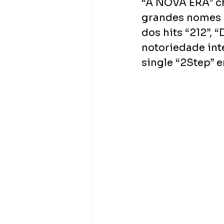
“A NOVA ERA” ch
grandes nomes c
dos hits “212”, 
notoriedade int
single “2Step” 