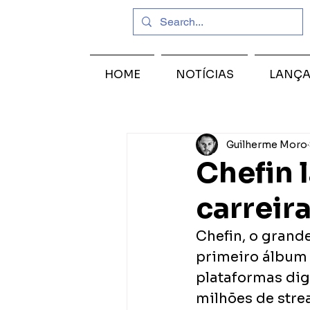
HOME
NOTÍCIAS
LANÇ
Guilherme Moro
Chefin 
carreir
Chefin, o grand
primeiro álbum 
plataformas dig
milhões de stre