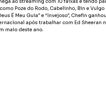
ega ao streaming com 10 faixas e tendo par
omo Poze do Rodo, Cabelinho, Bin e Vulgo 
“Deus É Meu Guia” e “Invejoso”, Chefin ganhou
ernacional após trabalhar com Ed Sheeran n
em maio deste ano. 