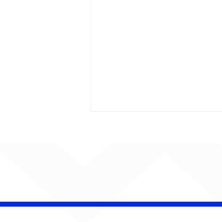
Barão Vermelho reúne
formação original em