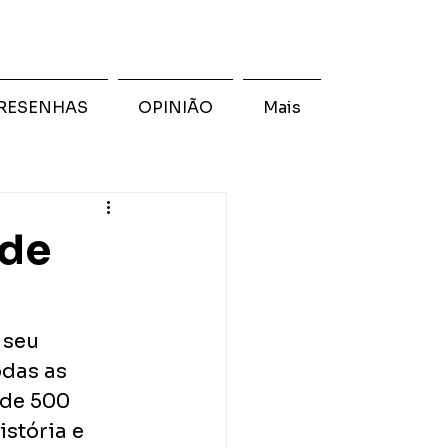
RESENHAS
OPINIÃO
Mais
 de
 seu 
das as 
 de 500 
stória e 