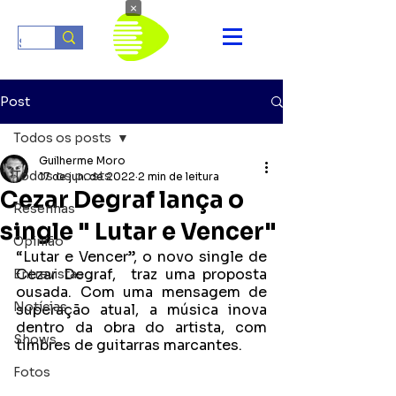
×
Post
Todos os posts
Guilherme Moro
Todos os posts
17 de jun. de 2022
2 min de leitura
Cezar Degraf lança o
Resenhas
single " Lutar e Vencer"
Opinião
“Lutar e Vencer”, o novo single de 
Cezar Degraf,  traz uma proposta 
Entrevistas
ousada. Com uma mensagem de 
Notícias
superação atual, a música inova 
dentro da obra do artista, com 
Shows
timbres de guitarras marcantes.
Fotos