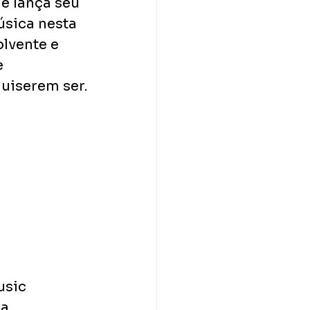
e lança seu 
úsica nesta 
lvente e 
 
uiserem ser.
sic 
a 