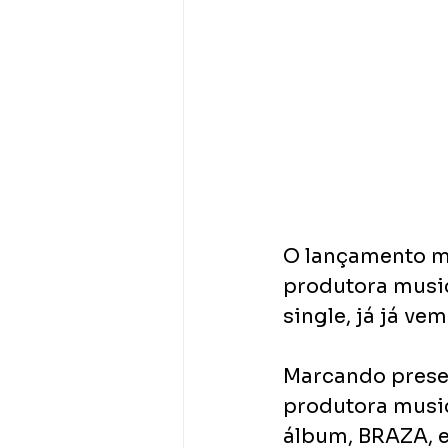
O lançamento ma
produtora music
single, já já ve
Marcando prese
produtora music
álbum, BRAZA, e