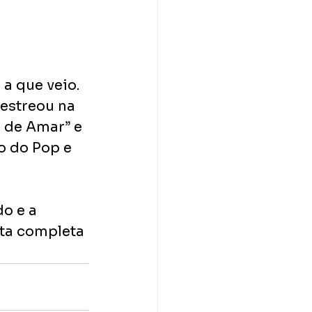
a que veio. 
estreou na 
 de Amar” e 
o do Pop e 
o e a 
ta completa 