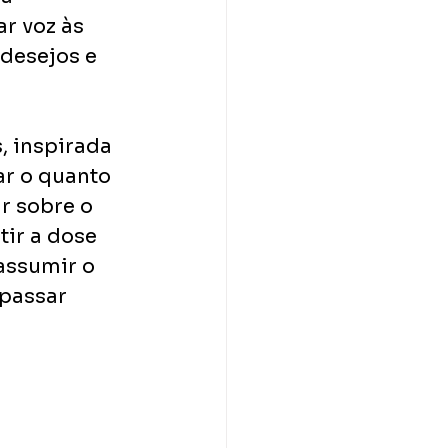
r voz às 
desejos e 
, inspirada 
r o quanto 
r sobre o 
ir a dose 
assumir o 
 passar 