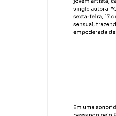
jovem artista, c
single autoral “
sexta-feira, 17
sensual, trazend
empoderada de 
Em uma sonorida
passando pelo P