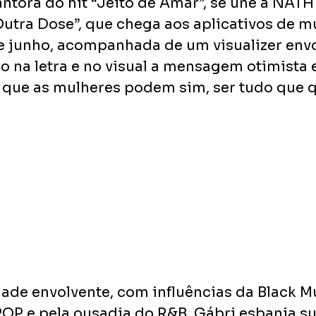
antora do hit “Jeito de Amar”, se une a NATH 
Outra Dose”, que chega aos aplicativos de m
 de junho, acompanhada de um visualizer envo
o na letra e no visual a mensagem otimista e
que as mulheres podem sim, ser tudo que q
de envolvente, com influências da Black Mu
OP e pela ousadia do R&B, Gábri esbanja su