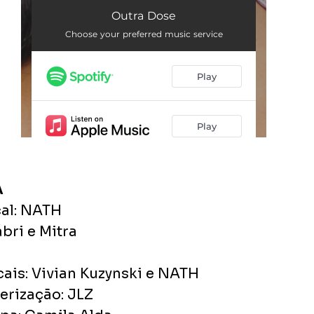
A
al: NATH
ri e Mitra
ais: Vivian Kuzynski e NATH
erização: JLZ