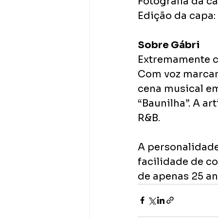
Fotografia da c
Edição da capa:
Sobre Gábri
Extremamente cr
Com voz marcant
cena musical em
“Baunilha”. A ar
R&B.
A personalidade 
facilidade de c
de apenas 25 an