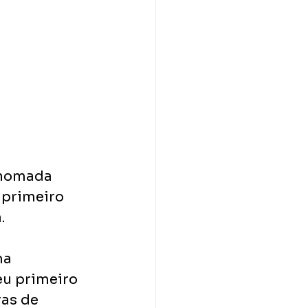
enomada 
 primeiro 
. 
a 
u primeiro 
as de 