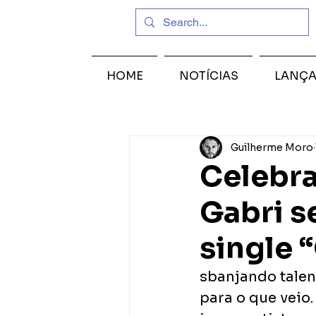
HOME
NOTÍCIAS
LANÇ
Guilherme Moro
Celebra
Gabri s
single 
sbanjando talen
para o que veio