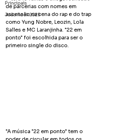
Principais
de parcerias com nomes em 
ascensão na cena do rap e do trap 
João Rock 2025
como Yung Nobre, Leozin, Lola 
Salles e MC Laranjinha. "22 em 
ponto" foi escolhida para ser o 
primeiro single do disco.
"A música "22 em ponto" tem o 
poder de circular em todos os 