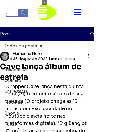
×
Post
Todos os posts
Guilherme Moro
Todos os posts
23 de dez. de 2022
1 min de leitura
Cave lança álbum de
Resenhas
estreia
Opinião
O rapper Cave lança nesta quinta 
Entrevistas
feira (21) o primeiro álbum de sua 
carreira (O projeto chega as 19 
Notícias
horas com exclusividade no 
Shows
Youtube e meia noite nas 
plataformas digitais). "Big Bang pt 
Fotos
1" terá 10 faixas e chega recheado 